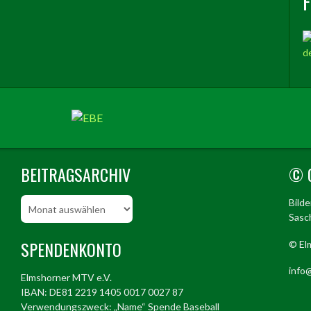
BEITRAGSARCHIV
© 
Beitragsarchiv
Bild
Sasch
SPENDENKONTO
© El
info@
Elmshorner MTV e.V.
IBAN: DE81 2219 1405 0017 0027 87
Verwendungszweck: „Name“ Spende Baseball