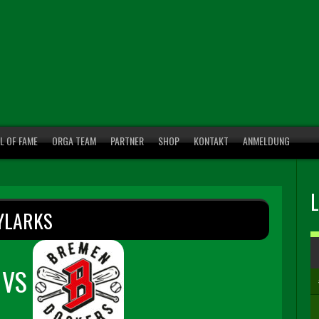
L OF FAME
ORGA TEAM
PARTNER
SHOP
KONTAKT
ANMELDUNG
YLARKS
VS