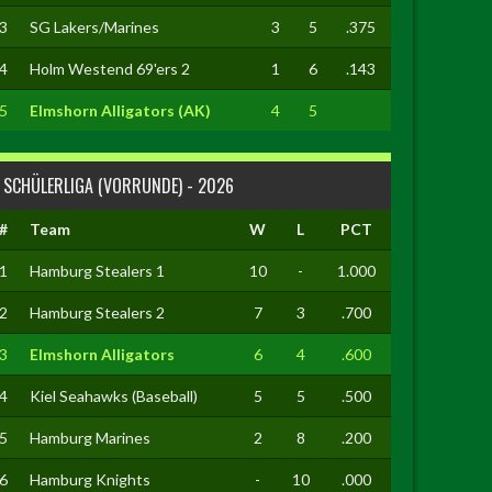
3
SG Lakers/Marines
3
5
.375
4
Holm Westend 69'ers 2
1
6
.143
5
Elmshorn Alligators (AK)
4
5
SCHÜLERLIGA (VORRUNDE) - 2026
#
Team
W
L
PCT
1
Hamburg Stealers 1
10
-
1.000
2
Hamburg Stealers 2
7
3
.700
3
Elmshorn Alligators
6
4
.600
4
Kiel Seahawks (Baseball)
5
5
.500
5
Hamburg Marines
2
8
.200
6
Hamburg Knights
-
10
.000