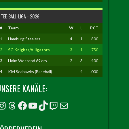
TEE-BALL-LIGA - 2026
#
Team
W
L
PCT
1
Hamburg Stealers
4
1
.800
2
SG Knights/Alligators
3
1
.750
3
Holm Westend 69'ers
2
3
.400
4
Kiel Seahawks (Baseball)
-
4
.000
UNSERE KANÄLE:
Instagram
Threads
Facebook
YouTube
TikTok
Twitch
E-Mail