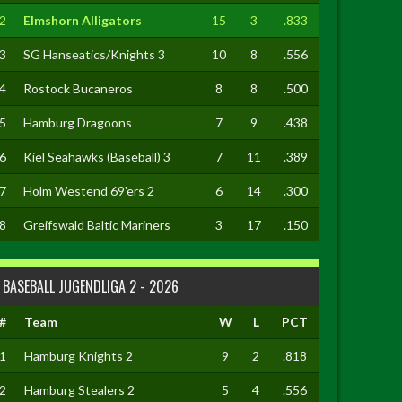
2
Elmshorn Alligators
15
3
.833
3
SG Hanseatics/Knights 3
10
8
.556
4
Rostock Bucaneros
8
8
.500
5
Hamburg Dragoons
7
9
.438
6
Kiel Seahawks (Baseball) 3
7
11
.389
7
Holm Westend 69'ers 2
6
14
.300
8
Greifswald Baltic Mariners
3
17
.150
BASEBALL JUGENDLIGA 2 - 2026
#
Team
W
L
PCT
1
Hamburg Knights 2
9
2
.818
2
Hamburg Stealers 2
5
4
.556