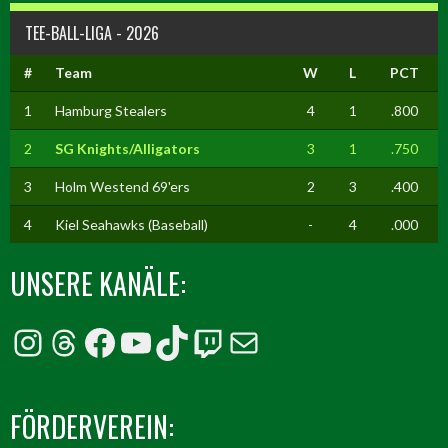
TEE-BALL-LIGA - 2026
#
Team
W
L
PCT
1
Hamburg Stealers
4
1
.800
2
SG Knights/Alligators
3
1
.750
3
Holm Westend 69'ers
2
3
.400
4
Kiel Seahawks (Baseball)
-
4
.000
UNSERE KANÄLE:
Instagram
Threads
Facebook
YouTube
TikTok
Twitch
E-Mail
FÖRDERVEREIN: