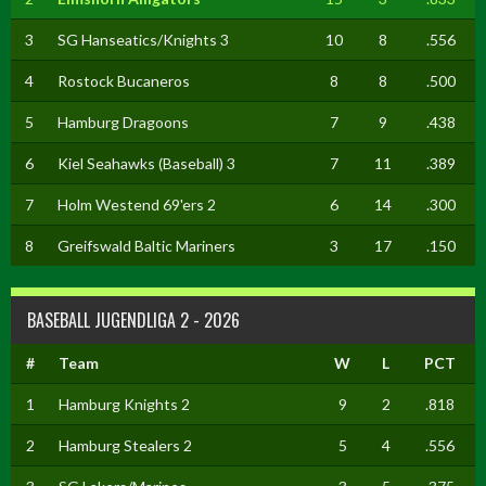
3
SG Hanseatics/Knights 3
10
8
.556
4
Rostock Bucaneros
8
8
.500
5
Hamburg Dragoons
7
9
.438
6
Kiel Seahawks (Baseball) 3
7
11
.389
7
Holm Westend 69'ers 2
6
14
.300
8
Greifswald Baltic Mariners
3
17
.150
BASEBALL JUGENDLIGA 2 - 2026
#
Team
W
L
PCT
1
Hamburg Knights 2
9
2
.818
2
Hamburg Stealers 2
5
4
.556