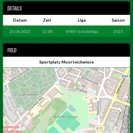
DETAILS
Datum
Zeit
Liga
Saison
25.06.2023
12:00
SHBV Schülerliga
2023
FIELD
Sportplatz Moorteichwiese