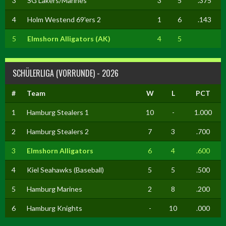
3
SG Lakers/Marines
3
5
.375
4
Holm Westend 69'ers 2
1
6
.143
5
Elmshorn Alligators (AK)
4
5
SCHÜLERLIGA (VORRUNDE) - 2026
#
Team
W
L
PCT
1
Hamburg Stealers 1
10
-
1.000
2
Hamburg Stealers 2
7
3
.700
3
Elmshorn Alligators
6
4
.600
4
Kiel Seahawks (Baseball)
5
5
.500
5
Hamburg Marines
2
8
.200
6
Hamburg Knights
-
10
.000