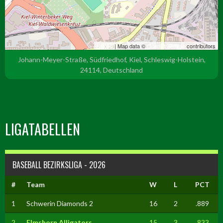
Leaflet
| Map data ©
OpenStreetMap
contributors
Johann-Meyer-Straße, Südfriedhof, Kiel, Schleswig-Holstein,
24114, Deutschland
LIGATABELLEN
BASEBALL BEZIRKSLIGA - 2026
#
Team
W
L
PCT
1
Schwerin Diamonds 2
16
2
.889
2
Elmshorn Alligators
15
3
.833