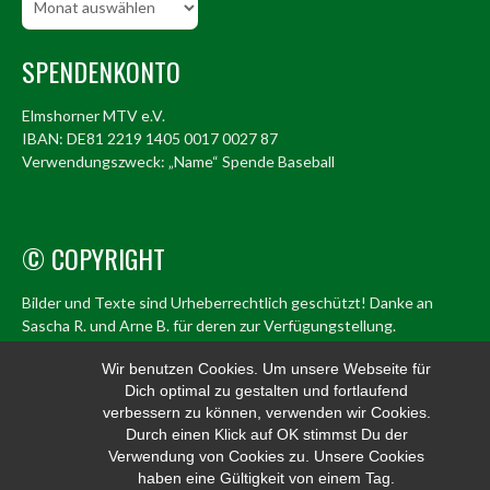
SPENDENKONTO
Elmshorner MTV e.V.
IBAN: DE81 2219 1405 0017 0027 87
Verwendungszweck: „Name“ Spende Baseball
© COPYRIGHT
Bilder und Texte sind Urheberrechtlich geschützt! Danke an
Sascha R. und Arne B. für deren zur Verfügungstellung.
© Elmshorn Alligators 1998 – 2026
Wir benutzen Cookies. Um unsere Webseite für
Dich optimal zu gestalten und fortlaufend
info@alligators.de
verbessern zu können, verwenden wir Cookies.
Durch einen Klick auf OK stimmst Du der
Verwendung von Cookies zu. Unsere Cookies
haben eine Gültigkeit von einem Tag.
© 2026 ELMSHORN ALLIGATORS