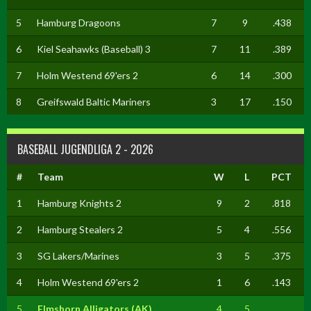
5
Hamburg Dragoons
7
9
.438
6
Kiel Seahawks (Baseball) 3
7
11
.389
7
Holm Westend 69'ers 2
6
14
.300
8
Greifswald Baltic Mariners
3
17
.150
BASEBALL JUGENDLIGA 2 - 2026
#
Team
W
L
PCT
1
Hamburg Knights 2
9
2
.818
2
Hamburg Stealers 2
5
4
.556
3
SG Lakers/Marines
3
5
.375
4
Holm Westend 69'ers 2
1
6
.143
5
Elmshorn Alligators (AK)
4
5