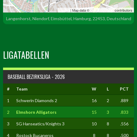
Leaflet
| Map data ©
OpenStreetMap
contributors
Langenhorst, Niendorf, Eimsbüttel, Hamburg, 22453, Deutschland
LIGATABELLEN
BASEBALL BEZIRKSLIGA - 2026
#
Team
W
L
PCT
1
Schwerin Diamonds 2
16
2
.889
2
Elmshorn Alligators
15
3
.833
3
SG Hanseatics/Knights 3
10
8
.556
4
Rostock Bucaneros
8
8
.500