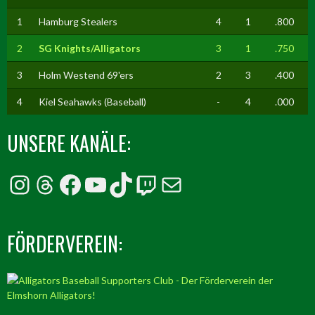
1
Hamburg Stealers
4
1
.800
2
SG Knights/Alligators
3
1
.750
3
Holm Westend 69'ers
2
3
.400
4
Kiel Seahawks (Baseball)
-
4
.000
UNSERE KANÄLE:
Instagram
Threads
Facebook
YouTube
TikTok
Twitch
E-Mail
FÖRDERVEREIN: