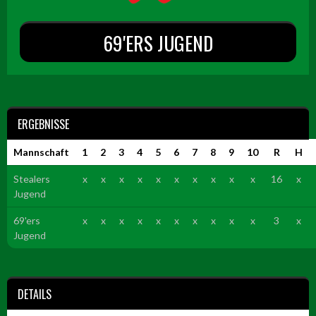
69'ERS JUGEND
ERGEBNISSE
Mannschaft
1
2
3
4
5
6
7
8
9
10
R
H
Stealers
x
x
x
x
x
x
x
x
x
x
16
x
Jugend
69'ers
x
x
x
x
x
x
x
x
x
x
3
x
Jugend
DETAILS