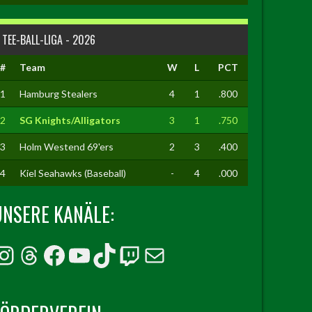
TEE-BALL-LIGA - 2026
#
Team
W
L
PCT
1
Hamburg Stealers
4
1
.800
2
SG Knights/Alligators
3
1
.750
3
Holm Westend 69'ers
2
3
.400
4
Kiel Seahawks (Baseball)
-
4
.000
UNSERE KANÄLE:
Instagram
Threads
Facebook
YouTube
TikTok
Twitch
E-Mail