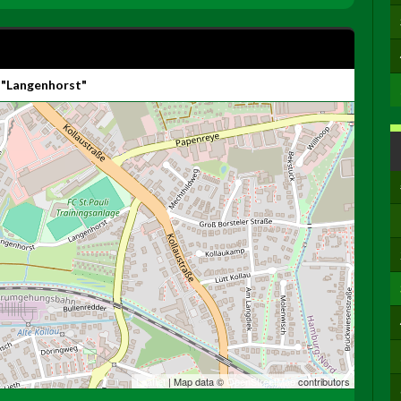
 "Langenhorst"
Leaflet
| Map data ©
OpenStreetMap
contributors