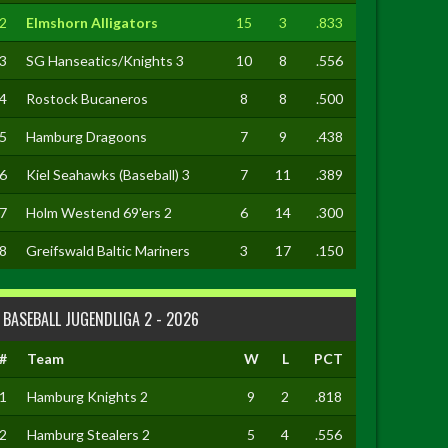
2
Elmshorn Alligators
15
3
.833
3
SG Hanseatics/Knights 3
10
8
.556
4
Rostock Bucaneros
8
8
.500
5
Hamburg Dragoons
7
9
.438
6
Kiel Seahawks (Baseball) 3
7
11
.389
7
Holm Westend 69'ers 2
6
14
.300
8
Greifswald Baltic Mariners
3
17
.150
BASEBALL JUGENDLIGA 2 - 2026
#
Team
W
L
PCT
1
Hamburg Knights 2
9
2
.818
2
Hamburg Stealers 2
5
4
.556