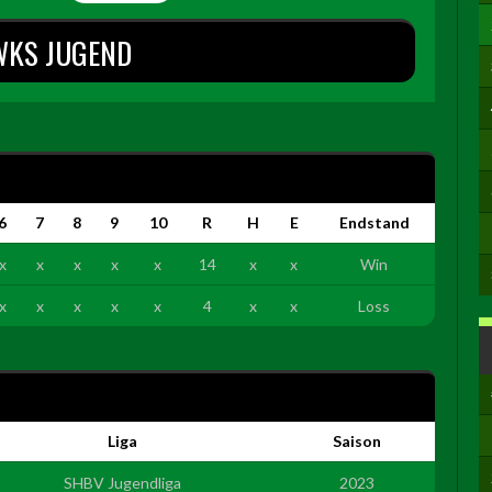
WKS JUGEND
6
7
8
9
10
R
H
E
Endstand
x
x
x
x
x
14
x
x
Win
x
x
x
x
x
4
x
x
Loss
Liga
Saison
SHBV Jugendliga
2023