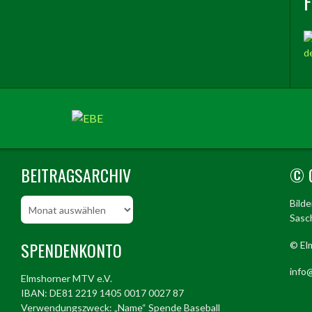
BEITRAGSARCHIV
© 
Beitragsarchiv
Bild
Sasch
SPENDENKONTO
© El
info@
Elmshorner MTV e.V.
IBAN: DE81 2219 1405 0017 0027 87
Verwendungszweck: „Name“ Spende Baseball