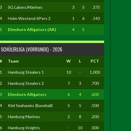
3
SG Lakers/Marines
3
5
.375
4
Holm Westend 69'ers 2
1
6
.143
5
Elmshorn Alligators (AK)
4
5
SCHÜLERLIGA (VORRUNDE) - 2026
#
Team
W
L
PCT
1
Hamburg Stealers 1
10
-
1.000
2
Hamburg Stealers 2
7
3
.700
3
Elmshorn Alligators
6
4
.600
4
Kiel Seahawks (Baseball)
5
5
.500
5
Hamburg Marines
2
8
.200
6
Hamburg Knights
-
10
.000