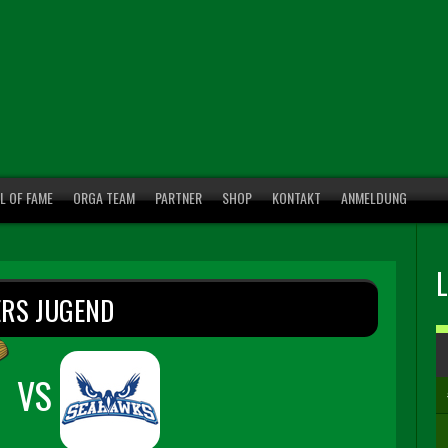
L OF FAME
ORGA TEAM
PARTNER
SHOP
KONTAKT
ANMELDUNG
ERS JUGEND
VS