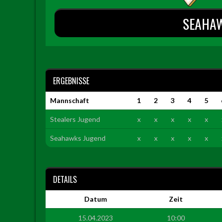
SEAHA
ERGEBNISSE
Mannschaft
1
2
3
4
5
Stealers Jugend
x
x
x
x
x
Seahawks Jugend
x
x
x
x
x
DETAILS
Datum
Zeit
15.04.2023
10:00