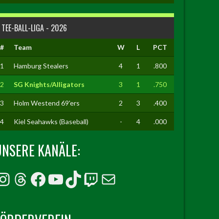
TEE-BALL-LIGA - 2026
#
Team
W
L
PCT
1
Hamburg Stealers
4
1
.800
2
SG Knights/Alligators
3
1
.750
3
Holm Westend 69'ers
2
3
.400
4
Kiel Seahawks (Baseball)
-
4
.000
UNSERE KANÄLE:
Instagram
Threads
Facebook
YouTube
TikTok
Twitch
E-Mail