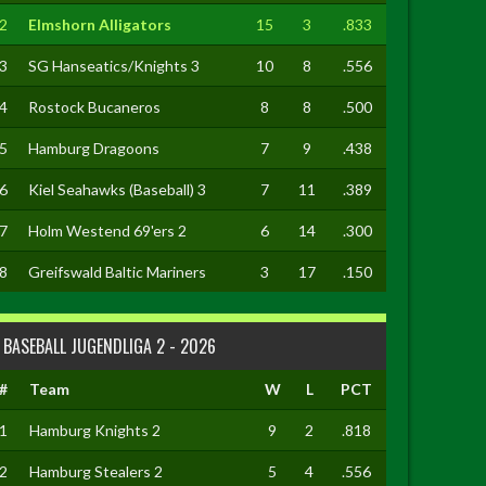
2
Elmshorn Alligators
15
3
.833
3
SG Hanseatics/Knights 3
10
8
.556
4
Rostock Bucaneros
8
8
.500
5
Hamburg Dragoons
7
9
.438
6
Kiel Seahawks (Baseball) 3
7
11
.389
7
Holm Westend 69'ers 2
6
14
.300
8
Greifswald Baltic Mariners
3
17
.150
BASEBALL JUGENDLIGA 2 - 2026
#
Team
W
L
PCT
1
Hamburg Knights 2
9
2
.818
2
Hamburg Stealers 2
5
4
.556