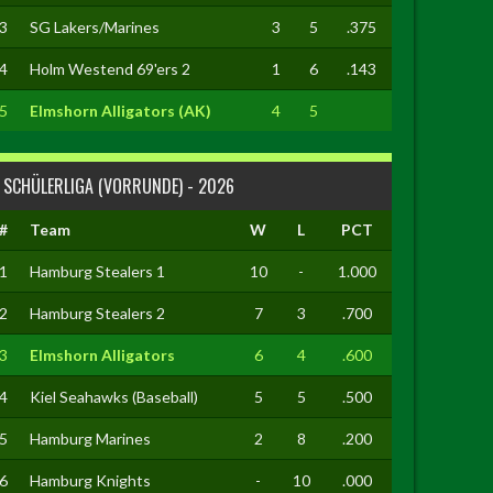
3
SG Lakers/Marines
3
5
.375
4
Holm Westend 69'ers 2
1
6
.143
5
Elmshorn Alligators (AK)
4
5
SCHÜLERLIGA (VORRUNDE) - 2026
#
Team
W
L
PCT
1
Hamburg Stealers 1
10
-
1.000
2
Hamburg Stealers 2
7
3
.700
3
Elmshorn Alligators
6
4
.600
4
Kiel Seahawks (Baseball)
5
5
.500
5
Hamburg Marines
2
8
.200
6
Hamburg Knights
-
10
.000