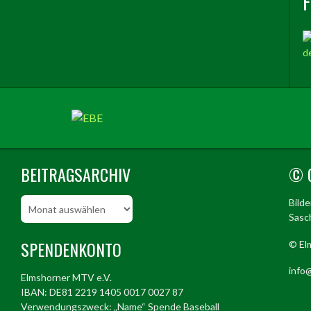
BEITRAGSARCHIV
© 
Beitragsarchiv
Bild
Sasch
SPENDENKONTO
© El
info@
Elmshorner MTV e.V.
IBAN: DE81 2219 1405 0017 0027 87
Verwendungszweck: „Name“ Spende Baseball