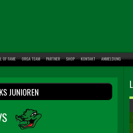
L OF FAME
ORGA TEAM
PARTNER
SHOP
KONTAKT
ANMELDUNG
KS JUNIOREN
VS