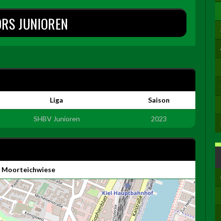
ORS JUNIOREN
Liga
Saison
SHBV Junioren
2023
z Moorteichwiese