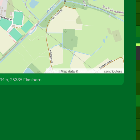
Leaflet
| Map data ©
OpenStreetMap
contributors
34 b, 25335 Elmshorn