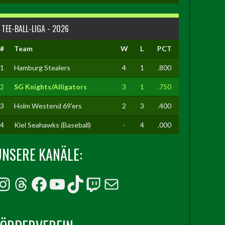
TEE-BALL-LIGA - 2026
#
Team
W
L
PCT
1
Hamburg Stealers
4
1
.800
2
SG Knights/Alligators
3
1
.750
3
Holm Westend 69'ers
2
3
.400
4
Kiel Seahawks (Baseball)
-
4
.000
UNSERE KANÄLE:
Instagram
Threads
Facebook
YouTube
TikTok
Twitch
E-Mail