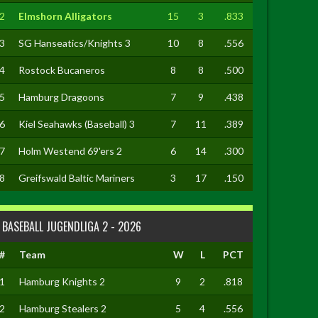
2
Elmshorn Alligators
15
3
.833
3
SG Hanseatics/Knights 3
10
8
.556
4
Rostock Bucaneros
8
8
.500
5
Hamburg Dragoons
7
9
.438
6
Kiel Seahawks (Baseball) 3
7
11
.389
7
Holm Westend 69'ers 2
6
14
.300
8
Greifswald Baltic Mariners
3
17
.150
BASEBALL JUGENDLIGA 2 - 2026
#
Team
W
L
PCT
1
Hamburg Knights 2
9
2
.818
2
Hamburg Stealers 2
5
4
.556