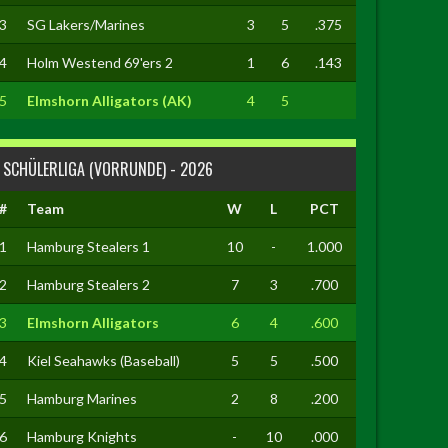
3
SG Lakers/Marines
3
5
.375
4
Holm Westend 69'ers 2
1
6
.143
5
Elmshorn Alligators (AK)
4
5
SCHÜLERLIGA (VORRUNDE) - 2026
#
Team
W
L
PCT
1
Hamburg Stealers 1
10
-
1.000
2
Hamburg Stealers 2
7
3
.700
3
Elmshorn Alligators
6
4
.600
4
Kiel Seahawks (Baseball)
5
5
.500
5
Hamburg Marines
2
8
.200
6
Hamburg Knights
-
10
.000