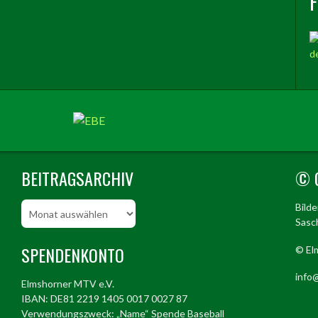
BEITRAGSARCHIV
© 
Beitragsarchiv
Bild
Sasch
SPENDENKONTO
© El
info@
Elmshorner MTV e.V.
IBAN: DE81 2219 1405 0017 0027 87
Verwendungszweck: „Name“ Spende Baseball