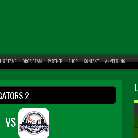
L OF FAME
ORGA TEAM
PARTNER
SHOP
KONTAKT
ANMELDUNG
GATORS 2
VS