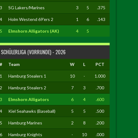
3
SG Lakers/Marines
3
5
.375
4
Holm Westend 69'ers 2
1
6
.143
5
Elmshorn Alligators (AK)
4
5
SCHÜLERLIGA (VORRUNDE) - 2026
#
Team
W
L
PCT
1
Hamburg Stealers 1
10
-
1.000
2
Hamburg Stealers 2
7
3
.700
3
Elmshorn Alligators
6
4
.600
4
Kiel Seahawks (Baseball)
5
5
.500
5
Hamburg Marines
2
8
.200
6
Hamburg Knights
-
10
.000