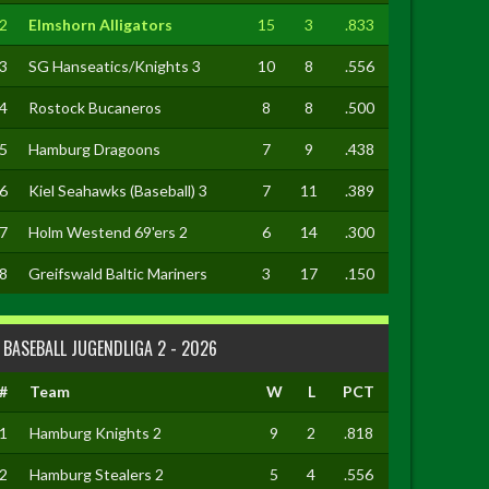
2
Elmshorn Alligators
15
3
.833
3
SG Hanseatics/Knights 3
10
8
.556
4
Rostock Bucaneros
8
8
.500
5
Hamburg Dragoons
7
9
.438
6
Kiel Seahawks (Baseball) 3
7
11
.389
7
Holm Westend 69'ers 2
6
14
.300
8
Greifswald Baltic Mariners
3
17
.150
BASEBALL JUGENDLIGA 2 - 2026
#
Team
W
L
PCT
1
Hamburg Knights 2
9
2
.818
2
Hamburg Stealers 2
5
4
.556