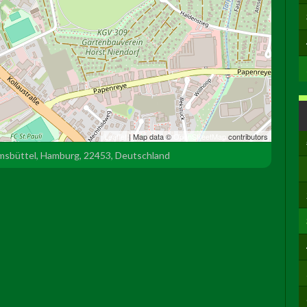
Leaflet
| Map data ©
OpenStreetMap
contributors
msbüttel, Hamburg, 22453, Deutschland