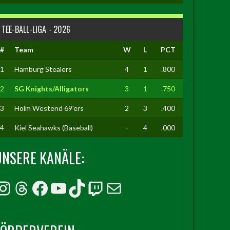
TEE-BALL-LIGA - 2026
#
Team
W
L
PCT
1
Hamburg Stealers
4
1
.800
2
SG Knights/Alligators
3
1
.750
3
Holm Westend 69'ers
2
3
.400
4
Kiel Seahawks (Baseball)
-
4
.000
UNSERE KANÄLE:
Instagram
Threads
Facebook
YouTube
TikTok
Twitch
E-Mail