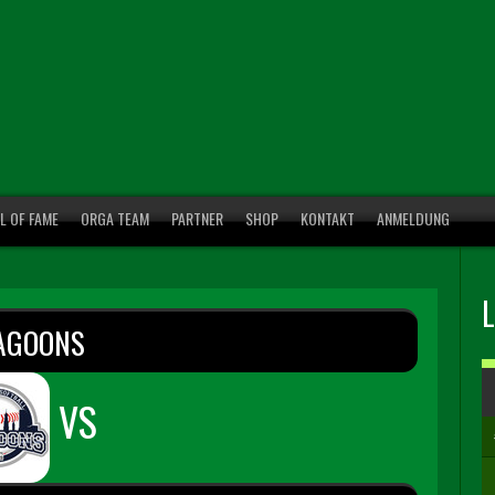
L OF FAME
ORGA TEAM
PARTNER
SHOP
KONTAKT
ANMELDUNG
AGOONS
VS