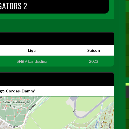
GATORS 2
Liga
Saison
SHBV Landesliga
2023
Vogt-Cordes-Damm"