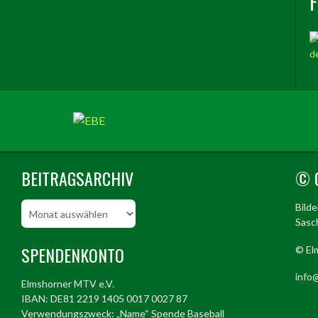
BEITRAGSARCHIV
© 
Beitragsarchiv
Bild
Sasch
SPENDENKONTO
© El
info@
Elmshorner MTV e.V.
IBAN: DE81 2219 1405 0017 0027 87
Verwendungszweck: „Name“ Spende Baseball