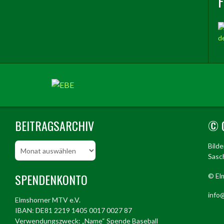
BEITRAGSARCHIV
© 
Beitragsarchiv
Bild
Sasch
SPENDENKONTO
© El
info@
Elmshorner MTV e.V.
IBAN: DE81 2219 1405 0017 0027 87
Verwendungszweck: „Name“ Spende Baseball