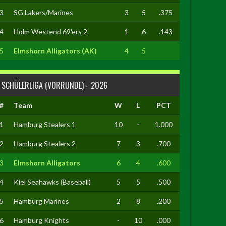
3
SG Lakers/Marines
3
5
.375
4
Holm Westend 69'ers 2
1
6
.143
5
Elmshorn Alligators (AK)
4
5
SCHÜLERLIGA (VORRUNDE) - 2026
#
Team
W
L
PCT
1
Hamburg Stealers 1
10
-
1.000
2
Hamburg Stealers 2
7
3
.700
3
Elmshorn Alligators
6
4
.600
4
Kiel Seahawks (Baseball)
5
5
.500
5
Hamburg Marines
2
8
.200
6
Hamburg Knights
-
10
.000