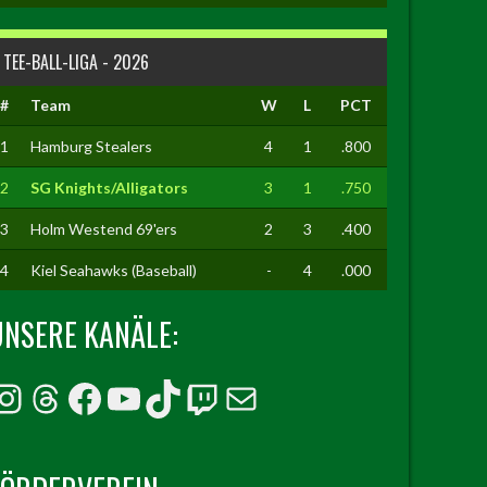
TEE-BALL-LIGA - 2026
#
Team
W
L
PCT
1
Hamburg Stealers
4
1
.800
2
SG Knights/Alligators
3
1
.750
3
Holm Westend 69'ers
2
3
.400
4
Kiel Seahawks (Baseball)
-
4
.000
UNSERE KANÄLE:
Instagram
Threads
Facebook
YouTube
TikTok
Twitch
E-Mail