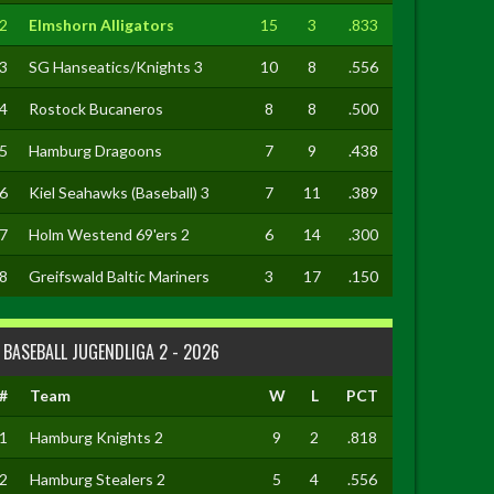
2
Elmshorn Alligators
15
3
.833
3
SG Hanseatics/Knights 3
10
8
.556
4
Rostock Bucaneros
8
8
.500
5
Hamburg Dragoons
7
9
.438
6
Kiel Seahawks (Baseball) 3
7
11
.389
7
Holm Westend 69'ers 2
6
14
.300
8
Greifswald Baltic Mariners
3
17
.150
BASEBALL JUGENDLIGA 2 - 2026
#
Team
W
L
PCT
1
Hamburg Knights 2
9
2
.818
2
Hamburg Stealers 2
5
4
.556