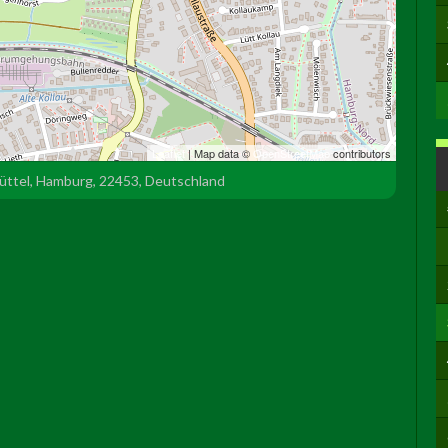
Leaflet
| Map data ©
OpenStreetMap
contributors
büttel, Hamburg, 22453, Deutschland