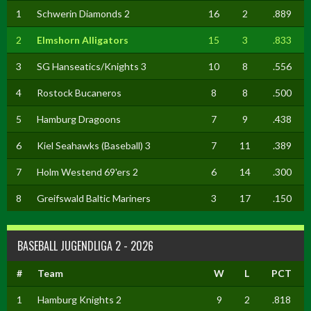
1
Schwerin Diamonds 2
16
2
.889
2
Elmshorn Alligators
15
3
.833
3
SG Hanseatics/Knights 3
10
8
.556
4
Rostock Bucaneros
8
8
.500
5
Hamburg Dragoons
7
9
.438
6
Kiel Seahawks (Baseball) 3
7
11
.389
7
Holm Westend 69'ers 2
6
14
.300
8
Greifswald Baltic Mariners
3
17
.150
BASEBALL JUGENDLIGA 2 - 2026
#
Team
W
L
PCT
1
Hamburg Knights 2
9
2
.818