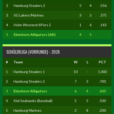
2
Hamburg Stealers 2
5
4
.556
3
SG Lakers/Marines
3
5
.375
4
Holm Westend 69'ers 2
1
6
.143
5
Elmshorn Alligators (AK)
4
5
SCHÜLERLIGA (VORRUNDE) - 2026
#
Team
W
L
PCT
1
Hamburg Stealers 1
10
-
1.000
2
Hamburg Stealers 2
7
3
.700
3
Elmshorn Alligators
6
4
.600
4
Kiel Seahawks (Baseball)
5
5
.500
5
Hamburg Marines
2
8
.200