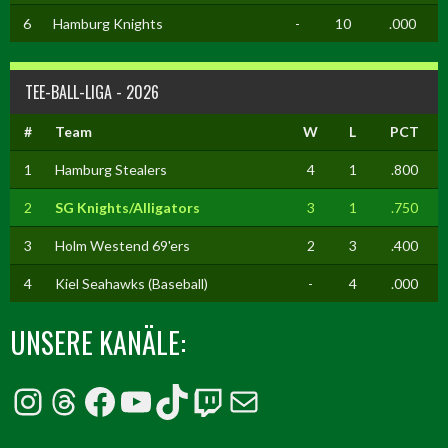
6
Hamburg Knights
-
10
.000
TEE-BALL-LIGA - 2026
#
Team
W
L
PCT
1
Hamburg Stealers
4
1
.800
2
SG Knights/Alligators
3
1
.750
3
Holm Westend 69'ers
2
3
.400
4
Kiel Seahawks (Baseball)
-
4
.000
UNSERE KANÄLE:
Instagram
Threads
Facebook
YouTube
TikTok
Twitch
E-Mail