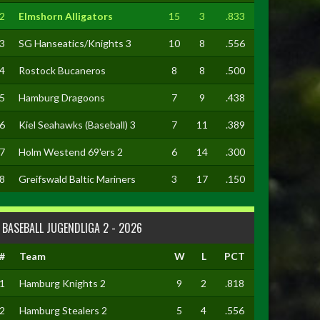
2
Elmshorn Alligators
15
3
.833
3
SG Hanseatics/Knights 3
10
8
.556
4
Rostock Bucaneros
8
8
.500
5
Hamburg Dragoons
7
9
.438
6
Kiel Seahawks (Baseball) 3
7
11
.389
7
Holm Westend 69'ers 2
6
14
.300
8
Greifswald Baltic Mariners
3
17
.150
BASEBALL JUGENDLIGA 2 - 2026
#
Team
W
L
PCT
1
Hamburg Knights 2
9
2
.818
2
Hamburg Stealers 2
5
4
.556