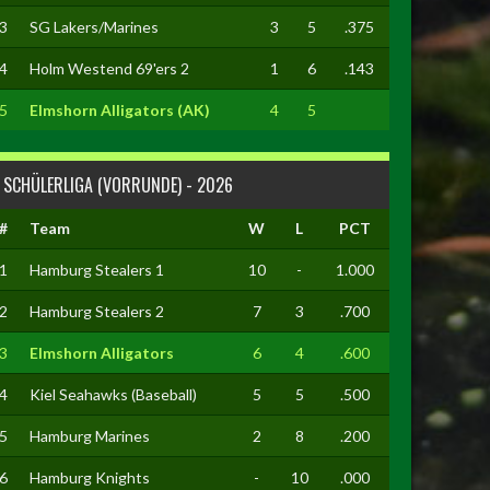
3
SG Lakers/Marines
3
5
.375
4
Holm Westend 69'ers 2
1
6
.143
5
Elmshorn Alligators (AK)
4
5
SCHÜLERLIGA (VORRUNDE) - 2026
#
Team
W
L
PCT
1
Hamburg Stealers 1
10
-
1.000
2
Hamburg Stealers 2
7
3
.700
3
Elmshorn Alligators
6
4
.600
4
Kiel Seahawks (Baseball)
5
5
.500
5
Hamburg Marines
2
8
.200
6
Hamburg Knights
-
10
.000