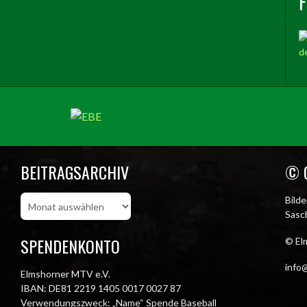
BEITRAGSARCHIV
© 
Beitragsarchiv
Bild
Sasch
SPENDENKONTO
© El
info@
Elmshorner MTV e.V.
IBAN: DE81 2219 1405 0017 0027 87
Verwendungszweck: „Name“ Spende Baseball