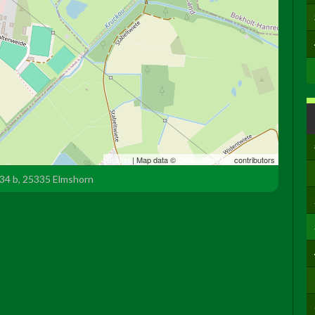
Leaflet
| Map data ©
OpenStreetMap
contributors
34 b, 25335 Elmshorn