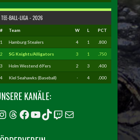
TEE-BALL-LIGA - 2026
#
Team
W
L
PCT
1
Hamburg Stealers
4
1
.800
2
SG Knights/Alligators
3
1
.750
3
Holm Westend 69'ers
2
3
.400
4
Kiel Seahawks (Baseball)
-
4
.000
UNSERE KANÄLE:
Instagram
Threads
Facebook
YouTube
TikTok
Twitch
E-Mail