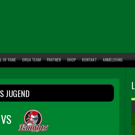
L OF FAME
ORGA TEAM
PARTNER
SHOP
KONTAKT
ANMELDUNG
RS JUGEND
VS