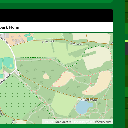
lpark Holm
Leaflet
| Map data ©
OpenStreetMap
contributors