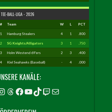
TEE-BALL-LIGA - 2026
#
Team
W
L
PCT
1
Hamburg Stealers
4
1
.800
2
SG Knights/Alligators
3
1
.750
3
Holm Westend 69'ers
2
3
.400
4
Kiel Seahawks (Baseball)
-
4
.000
UNSERE KANÄLE:
Instagram
Threads
Facebook
YouTube
TikTok
Twitch
E-Mail