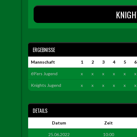
KNIGH
ERGEBNISSE
Mannschaft
1
2
3
4
5
6
69'ers Jugend
x
x
x
x
x
x
Knights Jugend
x
x
x
x
x
x
DETAILS
Datum
Zeit
25.06.2022
10:00