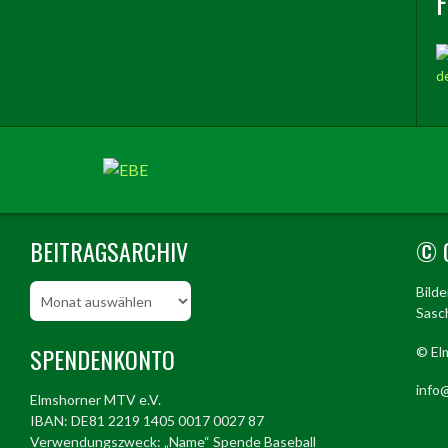
BEITRAGSARCHIV
© 
Beitragsarchiv
Bild
Sasch
SPENDENKONTO
© El
info@
Elmshorner MTV e.V.
IBAN: DE81 2219 1405 0017 0027 87
Verwendungszweck: „Name“ Spende Baseball