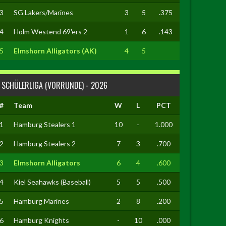
3
SG Lakers/Marines
3
5
.375
4
Holm Westend 69'ers 2
1
6
.143
5
Elmshorn Alligators (AK)
4
5
SCHÜLERLIGA (VORRUNDE) - 2026
#
Team
W
L
PCT
1
Hamburg Stealers 1
10
-
1.000
2
Hamburg Stealers 2
7
3
.700
3
Elmshorn Alligators
6
4
.600
4
Kiel Seahawks (Baseball)
5
5
.500
5
Hamburg Marines
2
8
.200
6
Hamburg Knights
-
10
.000