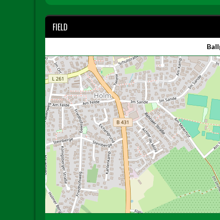
FIELD
Bal