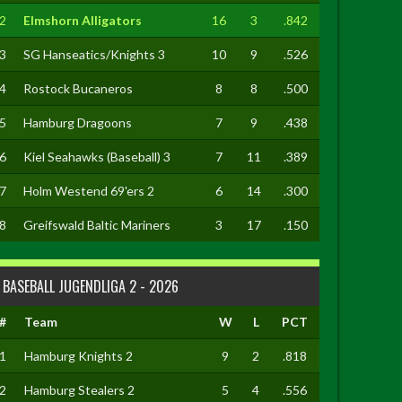
2
Elmshorn Alligators
16
3
.842
3
SG Hanseatics/Knights 3
10
9
.526
4
Rostock Bucaneros
8
8
.500
5
Hamburg Dragoons
7
9
.438
6
Kiel Seahawks (Baseball) 3
7
11
.389
7
Holm Westend 69'ers 2
6
14
.300
8
Greifswald Baltic Mariners
3
17
.150
BASEBALL JUGENDLIGA 2 - 2026
#
Team
W
L
PCT
1
Hamburg Knights 2
9
2
.818
2
Hamburg Stealers 2
5
4
.556