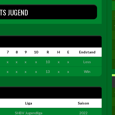
TS JUGEND
7
8
9
10
R
H
E
Endstand
x
x
x
x
10
x
x
Loss
x
x
x
x
13
x
x
Win
Liga
Saison
SHBV Jugendliga
2022