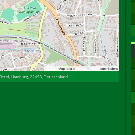
Leaflet
| Map data ©
OpenStreetMap
contributors
büttel, Hamburg, 22453, Deutschland