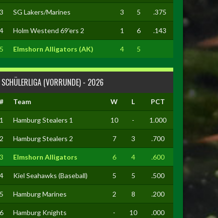
3
SG Lakers/Marines
3
5
.375
4
Holm Westend 69'ers 2
1
6
.143
5
Elmshorn Alligators (AK)
4
5
SCHÜLERLIGA (VORRUNDE) - 2026
#
Team
W
L
PCT
1
Hamburg Stealers 1
10
-
1.000
2
Hamburg Stealers 2
7
3
.700
3
Elmshorn Alligators
6
4
.600
4
Kiel Seahawks (Baseball)
5
5
.500
5
Hamburg Marines
2
8
.200
6
Hamburg Knights
-
10
.000