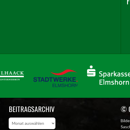
BEITRAGSARCHIV
© 
Beitragsarchiv
Bild
Sasch