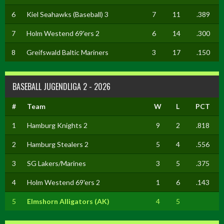
6
Kiel Seahawks (Baseball) 3
7
11
.389
7
Holm Westend 69'ers 2
6
14
.300
8
Greifswald Baltic Mariners
3
17
.150
BASEBALL JUGENDLIGA 2 - 2026
#
Team
W
L
PCT
1
Hamburg Knights 2
9
2
.818
2
Hamburg Stealers 2
5
4
.556
3
SG Lakers/Marines
3
5
.375
4
Holm Westend 69'ers 2
1
6
.143
5
Elmshorn Alligators (AK)
4
5