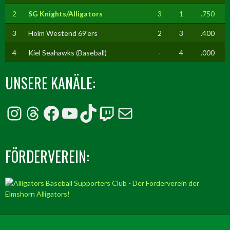
2
SG Knights/Alligators
3
1
.750
3
Holm Westend 69'ers
2
3
.400
4
Kiel Seahawks (Baseball)
-
4
.000
UNSERE KANÄLE:
Instagram
Threads
Facebook
YouTube
TikTok
Twitch
E-Mail
FÖRDERVEREIN: