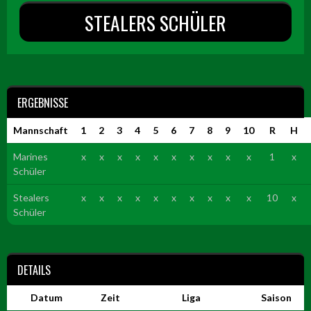
STEALERS SCHÜLER
ERGEBNISSE
Mannschaft
1
2
3
4
5
6
7
8
9
10
R
H
Marines
x
x
x
x
x
x
x
x
x
x
1
x
Schüler
Stealers
x
x
x
x
x
x
x
x
x
x
10
x
Schüler
DETAILS
Datum
Zeit
Liga
Saison