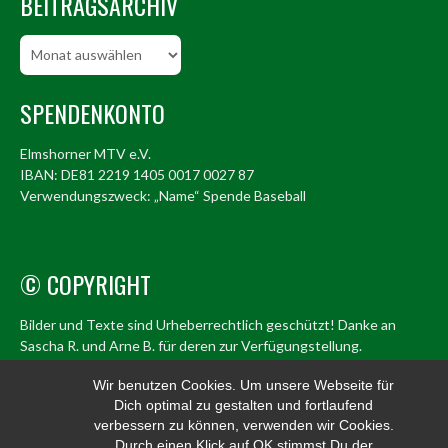
BEITRAGSARCHIV
Beitragsarchiv
SPENDENKONTO
Elmshorner MTV e.V.
IBAN: DE81 2219 1405 0017 0027 87
Verwendungszweck: „Name“ Spende Baseball
© COPYRIGHT
Bilder und Texte sind Urheberrechtlich geschützt! Danke an
Sascha R. und Arne B. für deren zur Verfügungstellung.
© Elmshorn Alligators 1998 – 2026
Wir benutzen Cookies. Um unsere Webseite für
Dich optimal zu gestalten und fortlaufend
info@alligators.de
verbessern zu können, verwenden wir Cookies.
Durch einen Klick auf OK stimmst Du der