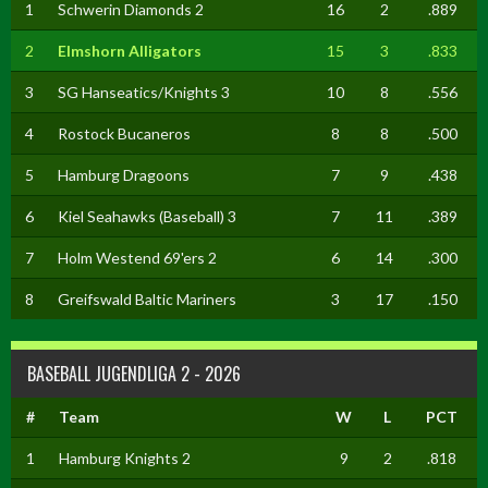
1
Schwerin Diamonds 2
16
2
.889
2
Elmshorn Alligators
15
3
.833
3
SG Hanseatics/Knights 3
10
8
.556
4
Rostock Bucaneros
8
8
.500
5
Hamburg Dragoons
7
9
.438
6
Kiel Seahawks (Baseball) 3
7
11
.389
7
Holm Westend 69'ers 2
6
14
.300
8
Greifswald Baltic Mariners
3
17
.150
BASEBALL JUGENDLIGA 2 - 2026
#
Team
W
L
PCT
1
Hamburg Knights 2
9
2
.818