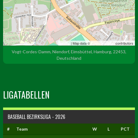
Leaflet
| Map data ©
OpenStreetMap
contributors
Vogt-Cordes-Damm, Niendorf, Eimsbüttel, Hamburg, 22453,
Deutschland
LIGATABELLEN
BASEBALL BEZIRKSLIGA - 2026
#
Team
W
L
PCT