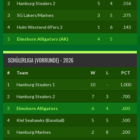
2
Hamburg Stealers 2
5
4
.556
3
SG Lakers/Marines
3
5
.375
4
Holm Westend 69'ers 2
1
6
.143
5
Elmshorn Alligators (AK)
4
5
SCHÜLERLIGA (VORRUNDE) - 2026
#
Team
W
L
PCT
1
Hamburg Stealers 1
10
-
1.000
2
Hamburg Stealers 2
7
3
.700
3
Elmshorn Alligators
6
4
.600
4
Kiel Seahawks (Baseball)
5
5
.500
5
Hamburg Marines
2
8
.200