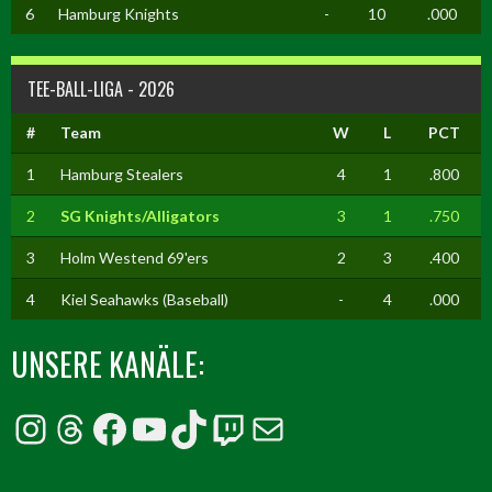
6
Hamburg Knights
-
10
.000
TEE-BALL-LIGA - 2026
#
Team
W
L
PCT
1
Hamburg Stealers
4
1
.800
2
SG Knights/Alligators
3
1
.750
3
Holm Westend 69'ers
2
3
.400
4
Kiel Seahawks (Baseball)
-
4
.000
UNSERE KANÄLE:
Instagram
Threads
Facebook
YouTube
TikTok
Twitch
E-Mail