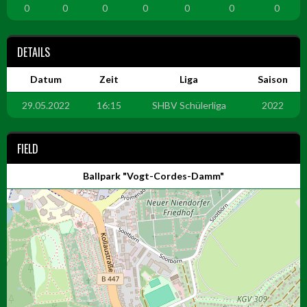
0
0
0
0
0
0
0
DETAILS
Datum
Zeit
Liga
Saison
29.05.2022
16:15
SHBV Schülerliga
2022
FIELD
Ballpark "Vogt-Cordes-Damm"