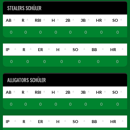
STEALERS SCHÜLER
AB
R
RBI
H
2B
3B
HR
SO
0
0
0
0
0
0
0
0
IP
R
ER
H
SO
BB
HR
0
0
0
0
0
0
0
ALLIGATORS SCHÜLER
AB
R
RBI
H
2B
3B
HR
SO
0
0
0
0
0
0
0
0
IP
R
ER
H
SO
BB
HR