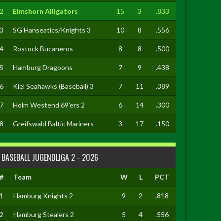
2
Elmshorn Alligators
15
3
.833
3
SG Hanseatics/Knights 3
10
8
.556
4
Rostock Bucaneros
8
8
.500
5
Hamburg Dragoons
7
9
.438
6
Kiel Seahawks (Baseball) 3
7
11
.389
7
Holm Westend 69'ers 2
6
14
.300
8
Greifswald Baltic Mariners
3
17
.150
BASEBALL JUGENDLIGA 2 - 2026
#
Team
W
L
PCT
1
Hamburg Knights 2
9
2
.818
2
Hamburg Stealers 2
5
4
.556