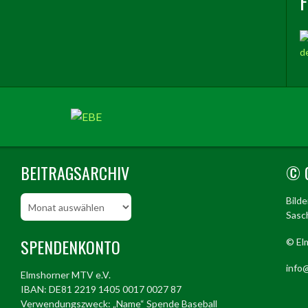
BEITRAGSARCHIV
© 
Beitragsarchiv
Bild
Sasch
SPENDENKONTO
© El
info@
Elmshorner MTV e.V.
IBAN: DE81 2219 1405 0017 0027 87
Verwendungszweck: „Name“ Spende Baseball