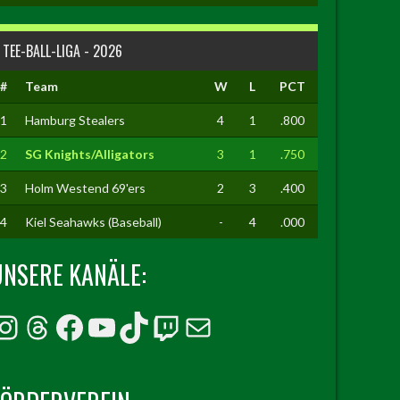
TEE-BALL-LIGA - 2026
#
Team
W
L
PCT
1
Hamburg Stealers
4
1
.800
2
SG Knights/Alligators
3
1
.750
3
Holm Westend 69'ers
2
3
.400
4
Kiel Seahawks (Baseball)
-
4
.000
UNSERE KANÄLE:
Instagram
Threads
Facebook
YouTube
TikTok
Twitch
E-Mail