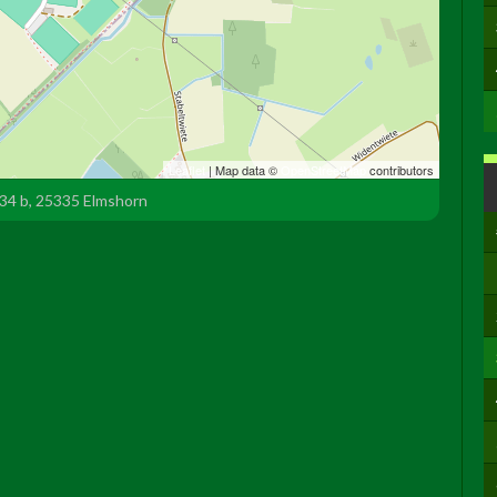
Leaflet
| Map data ©
OpenStreetMap
contributors
34 b, 25335 Elmshorn