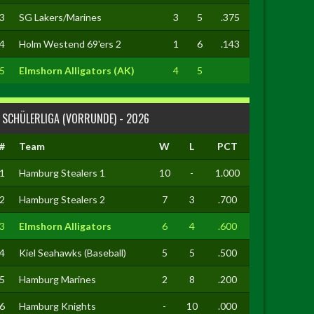
3
SG Lakers/Marines
3
5
.375
4
Holm Westend 69'ers 2
1
6
.143
5
Elmshorn Alligators (AK)
4
5
SCHÜLERLIGA (VORRUNDE) - 2026
#
Team
W
L
PCT
1
Hamburg Stealers 1
10
-
1.000
2
Hamburg Stealers 2
7
3
.700
3
Elmshorn Alligators
6
4
.600
4
Kiel Seahawks (Baseball)
5
5
.500
5
Hamburg Marines
2
8
.200
6
Hamburg Knights
-
10
.000