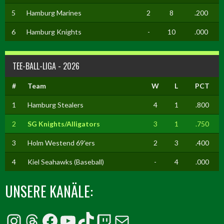
5
Hamburg Marines
2
8
.200
6
Hamburg Knights
-
10
.000
TEE-BALL-LIGA - 2026
#
Team
W
L
PCT
1
Hamburg Stealers
4
1
.800
2
SG Knights/Alligators
3
1
.750
3
Holm Westend 69'ers
2
3
.400
4
Kiel Seahawks (Baseball)
-
4
.000
UNSERE KANÄLE:
Instagram
Threads
Facebook
YouTube
TikTok
Twitch
E-Mail