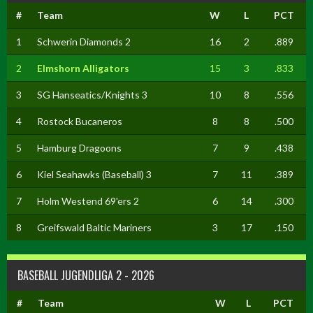
#
Team
W
L
PCT
1
Schwerin Diamonds 2
16
2
.889
2
Elmshorn Alligators
15
3
.833
3
SG Hanseatics/Knights 3
10
8
.556
4
Rostock Bucaneros
8
8
.500
5
Hamburg Dragoons
7
9
.438
6
Kiel Seahawks (Baseball) 3
7
11
.389
7
Holm Westend 69'ers 2
6
14
.300
8
Greifswald Baltic Mariners
3
17
.150
BASEBALL JUGENDLIGA 2 - 2026
#
Team
W
L
PCT