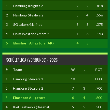
1
Hamburg Knights 2
9
2
.818
2
Hamburg Stealers 2
5
4
.556
3
SG Lakers/Marines
3
5
.375
4
Holm Westend 69'ers 2
1
6
.143
5
Elmshorn Alligators (AK)
4
5
SCHÜLERLIGA (VORRUNDE) - 2026
#
Team
W
L
PCT
1
Hamburg Stealers 1
10
-
1.000
2
Hamburg Stealers 2
7
3
.700
3
Elmshorn Alligators
6
4
.600
4
Kiel Seahawks (Baseball)
5
5
.500