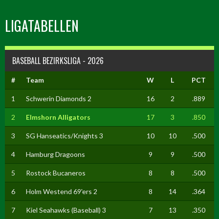
LIGATABELLEN
BASEBALL BEZIRKSLIGA - 2026
#
Team
W
L
PCT
1
Schwerin Diamonds 2
16
2
.889
2
Elmshorn Alligators
17
3
.850
3
SG Hanseatics/Knights 3
10
10
.500
4
Hamburg Dragoons
9
9
.500
5
Rostock Bucaneros
8
8
.500
6
Holm Westend 69'ers 2
8
14
.364
7
Kiel Seahawks (Baseball) 3
7
13
.350