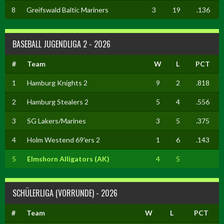
8
Greifswald Baltic Mariners
3
19
.136
BASEBALL JUGENDLIGA 2 - 2026
#
Team
W
L
PCT
1
Hamburg Knights 2
9
2
.818
2
Hamburg Stealers 2
5
4
.556
3
SG Lakers/Marines
3
5
.375
4
Holm Westend 69'ers 2
1
6
.143
5
Elmshorn Alligators (AK)
4
5
SCHÜLERLIGA (VORRUNDE) - 2026
#
Team
W
L
PCT