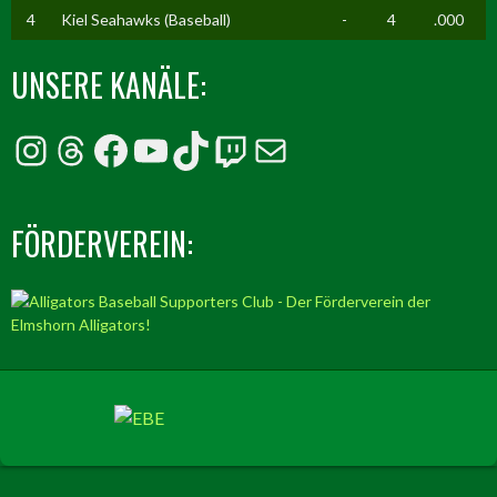
4
Kiel Seahawks (Baseball)
-
4
.000
UNSERE KANÄLE:
Instagram
Threads
Facebook
YouTube
TikTok
Twitch
E-Mail
FÖRDERVEREIN: