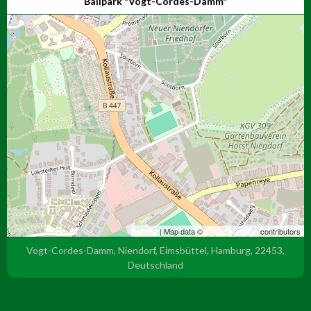
Ballpark "Vogt-Cordes-Damm"
Leaflet
| Map data ©
OpenStreetMap
contributors
Vogt-Cordes-Damm, Niendorf, Eimsbüttel, Hamburg, 22453,
Deutschland