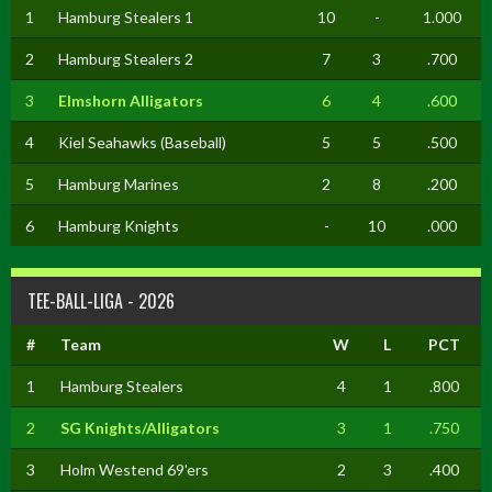
1
Hamburg Stealers 1
10
-
1.000
2
Hamburg Stealers 2
7
3
.700
3
Elmshorn Alligators
6
4
.600
4
Kiel Seahawks (Baseball)
5
5
.500
5
Hamburg Marines
2
8
.200
6
Hamburg Knights
-
10
.000
TEE-BALL-LIGA - 2026
#
Team
W
L
PCT
1
Hamburg Stealers
4
1
.800
2
SG Knights/Alligators
3
1
.750
3
Holm Westend 69'ers
2
3
.400