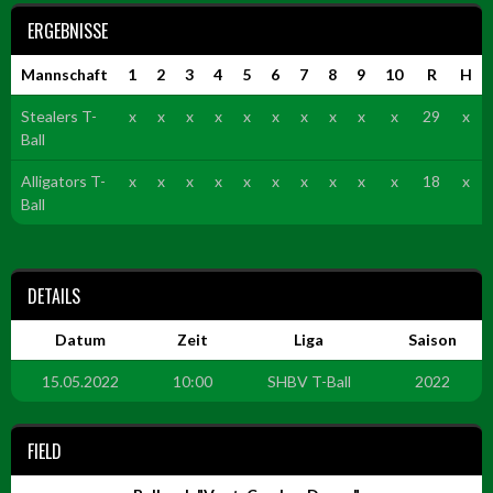
ERGEBNISSE
Mannschaft
1
2
3
4
5
6
7
8
9
10
R
H
Stealers T-
x
x
x
x
x
x
x
x
x
x
29
x
Ball
Alligators T-
x
x
x
x
x
x
x
x
x
x
18
x
Ball
DETAILS
Datum
Zeit
Liga
Saison
15.05.2022
10:00
SHBV T-Ball
2022
FIELD