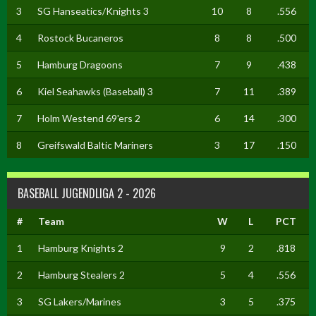
3
SG Hanseatics/Knights 3
10
8
.556
4
Rostock Bucaneros
8
8
.500
5
Hamburg Dragoons
7
9
.438
6
Kiel Seahawks (Baseball) 3
7
11
.389
7
Holm Westend 69'ers 2
6
14
.300
8
Greifswald Baltic Mariners
3
17
.150
BASEBALL JUGENDLIGA 2 - 2026
#
Team
W
L
PCT
1
Hamburg Knights 2
9
2
.818
2
Hamburg Stealers 2
5
4
.556
3
SG Lakers/Marines
3
5
.375