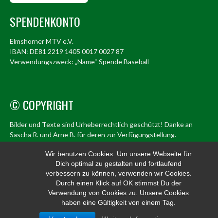
SPENDENKONTO
Elmshorner MTV e.V.
IBAN: DE81 2219 1405 0017 0027 87
Verwendungszweck: „Name“ Spende Baseball
© COPYRIGHT
Bilder und Texte sind Urheberrechtlich geschützt! Danke an
Sascha R. und Arne B. für deren zur Verfügungstellung.
© Elmshorn Alligators 1998 – 2026
Wir benutzen Cookies. Um unsere Webseite für
Dich optimal zu gestalten und fortlaufend
info@alligators.de
verbessern zu können, verwenden wir Cookies.
Durch einen Klick auf OK stimmst Du der
Verwendung von Cookies zu. Unsere Cookies
haben eine Gültigkeit von einem Tag.
© 2026 ELMSHORN ALLIGATORS