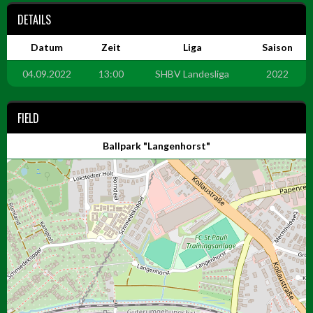
DETAILS
Datum
Zeit
Liga
Saison
04.09.2022
13:00
SHBV Landesliga
2022
FIELD
Ballpark "Langenhorst"