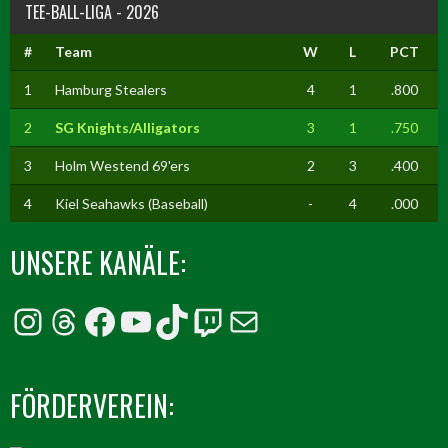
TEE-BALL-LIGA - 2026
#
Team
W
L
PCT
1
Hamburg Stealers
4
1
.800
2
SG Knights/Alligators
3
1
.750
3
Holm Westend 69'ers
2
3
.400
4
Kiel Seahawks (Baseball)
-
4
.000
UNSERE KANÄLE:
Instagram
Threads
Facebook
YouTube
TikTok
Twitch
E-Mail
FÖRDERVEREIN: