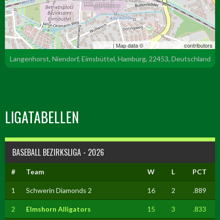
Leaflet
| Map data ©
OpenStreetMap
contributors
Langenhorst, Niendorf, Eimsbüttel, Hamburg, 22453, Deutschland
LIGATABELLEN
BASEBALL BEZIRKSLIGA - 2026
#
Team
W
L
PCT
1
Schwerin Diamonds 2
16
2
.889
2
Elmshorn Alligators
15
3
.833