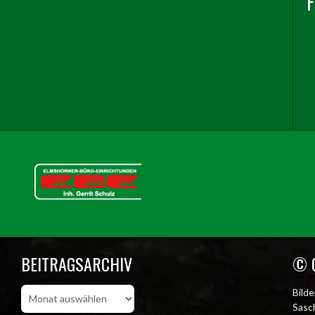
BEITRAGSARCHIV
© 
Beitragsarchiv
Bild
Sasch