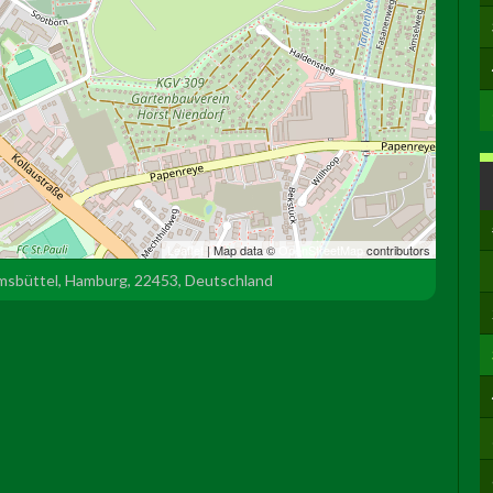
Leaflet
| Map data ©
OpenStreetMap
contributors
msbüttel, Hamburg, 22453, Deutschland