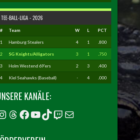
TEE-BALL-LIGA - 2026
#
Team
W
L
PCT
1
Hamburg Stealers
4
1
.800
2
SG Knights/Alligators
3
1
.750
3
Holm Westend 69'ers
2
3
.400
4
Kiel Seahawks (Baseball)
-
4
.000
UNSERE KANÄLE:
Instagram
Threads
Facebook
YouTube
TikTok
Twitch
E-Mail