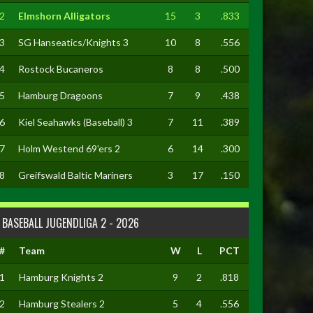
2
Elmshorn Alligators
15
3
.833
3
SG Hanseatics/Knights 3
10
8
.556
4
Rostock Bucaneros
8
8
.500
5
Hamburg Dragoons
7
9
.438
6
Kiel Seahawks (Baseball) 3
7
11
.389
7
Holm Westend 69'ers 2
6
14
.300
8
Greifswald Baltic Mariners
3
17
.150
BASEBALL JUGENDLIGA 2 - 2026
#
Team
W
L
PCT
1
Hamburg Knights 2
9
2
.818
2
Hamburg Stealers 2
5
4
.556