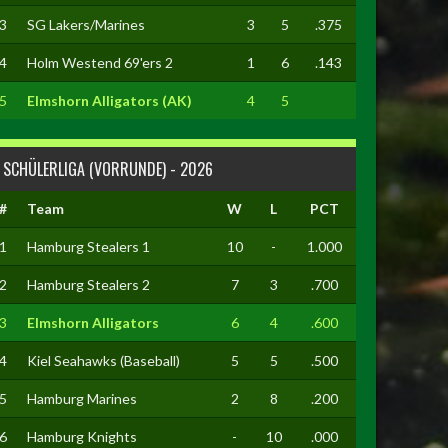
3
SG Lakers/Marines
3
5
.375
4
Holm Westend 69'ers 2
1
6
.143
5
Elmshorn Alligators (AK)
4
5
SCHÜLERLIGA (VORRUNDE) - 2026
#
Team
W
L
PCT
1
Hamburg Stealers 1
10
-
1.000
2
Hamburg Stealers 2
7
3
.700
3
Elmshorn Alligators
6
4
.600
4
Kiel Seahawks (Baseball)
5
5
.500
5
Hamburg Marines
2
8
.200
6
Hamburg Knights
-
10
.000