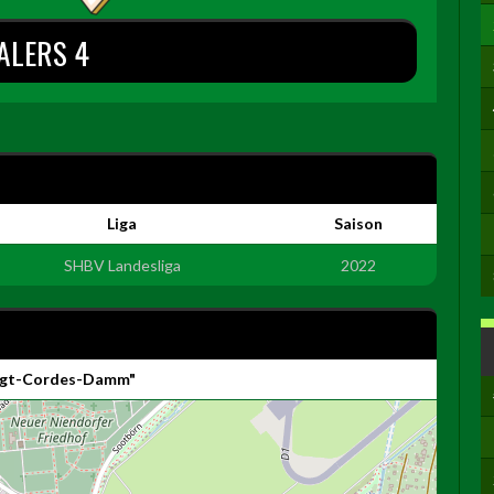
ALERS 4
Liga
Saison
SHBV Landesliga
2022
Vogt-Cordes-Damm"