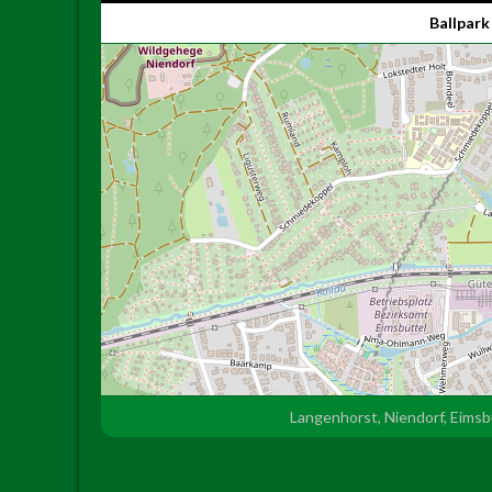
Ballpark
Langenhorst, Niendorf, Eims