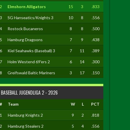
2
Elmshorn Alligators
15
3
.833
3
SG Hanseatics/Knights 3
10
8
.556
4
Rostock Bucaneros
8
8
.500
5
Hamburg Dragoons
7
9
.438
6
Kiel Seahawks (Baseball) 3
7
11
.389
7
Holm Westend 69'ers 2
6
14
.300
8
Greifswald Baltic Mariners
3
17
.150
BASEBALL JUGENDLIGA 2 - 2026
#
Team
W
L
PCT
1
Hamburg Knights 2
9
2
.818
2
Hamburg Stealers 2
5
4
.556