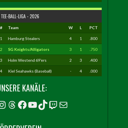
TEE-BALL-LIGA - 2026
#
Team
W
L
PCT
1
Hamburg Stealers
4
1
.800
2
SG Knights/Alligators
3
1
.750
3
Holm Westend 69'ers
2
3
.400
4
Kiel Seahawks (Baseball)
-
4
.000
UNSERE KANÄLE:
Instagram
Threads
Facebook
YouTube
TikTok
Twitch
E-Mail