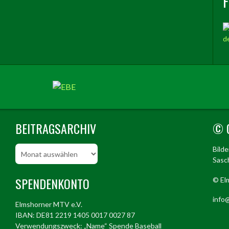
BEITRAGSARCHIV
© 
Beitragsarchiv
Bild
Sasch
SPENDENKONTO
© El
info@
Elmshorner MTV e.V.
IBAN: DE81 2219 1405 0017 0027 87
Verwendungszweck: „Name“ Spende Baseball