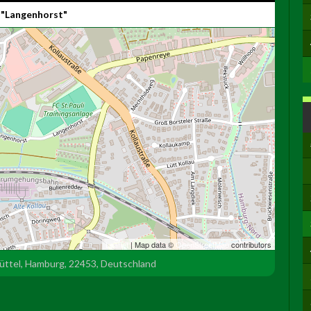
 "Langenhorst"
Leaflet
| Map data ©
OpenStreetMap
contributors
büttel, Hamburg, 22453, Deutschland