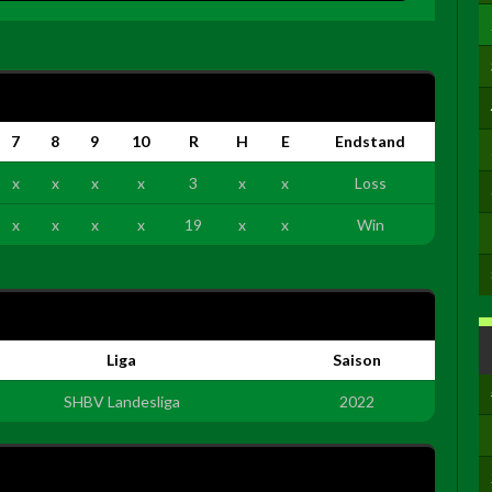
7
8
9
10
R
H
E
Endstand
x
x
x
x
3
x
x
Loss
x
x
x
x
19
x
x
Win
Liga
Saison
SHBV Landesliga
2022