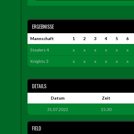
ERGEBNISSE
Mannschaft
1
2
3
4
5
6
Stealers 4
x
x
x
x
x
x
Knights 3
x
x
x
x
x
x
DETAILS
Datum
Zeit
31.07.2022
15:30
FIELD