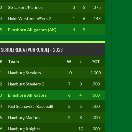
3
SG Lakers/Marines
3
5
.375
4
Holm Westend 69'ers 2
1
6
.143
5
Elmshorn Alligators (AK)
4
5
SCHÜLERLIGA (VORRUNDE) - 2026
#
Team
W
L
PCT
1
Hamburg Stealers 1
10
-
1.000
2
Hamburg Stealers 2
7
3
.700
3
Elmshorn Alligators
6
4
.600
4
Kiel Seahawks (Baseball)
5
5
.500
5
Hamburg Marines
2
8
.200
6
Hamburg Knights
-
10
.000