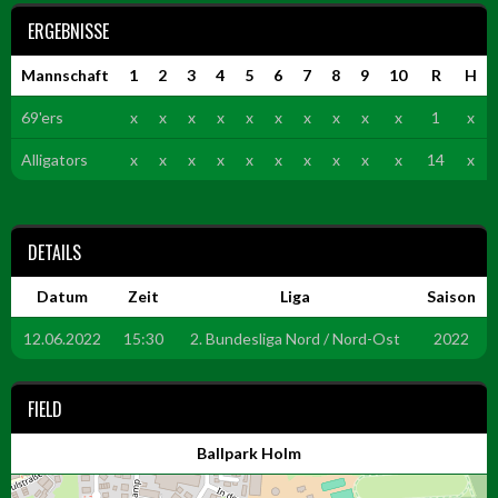
ERGEBNISSE
Mannschaft
1
2
3
4
5
6
7
8
9
10
R
H
69'ers
x
x
x
x
x
x
x
x
x
x
1
x
Alligators
x
x
x
x
x
x
x
x
x
x
14
x
DETAILS
Datum
Zeit
Liga
Saison
12.06.2022
15:30
2. Bundesliga Nord / Nord-Ost
2022
FIELD
Ballpark Holm