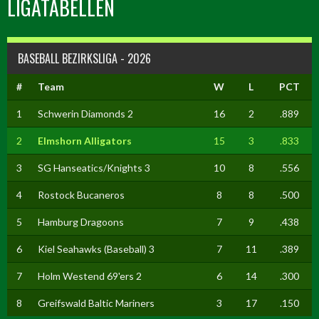
LIGATABELLEN
BASEBALL BEZIRKSLIGA - 2026
#
Team
W
L
PCT
1
Schwerin Diamonds 2
16
2
.889
2
Elmshorn Alligators
15
3
.833
3
SG Hanseatics/Knights 3
10
8
.556
4
Rostock Bucaneros
8
8
.500
5
Hamburg Dragoons
7
9
.438
6
Kiel Seahawks (Baseball) 3
7
11
.389
7
Holm Westend 69'ers 2
6
14
.300
8
Greifswald Baltic Mariners
3
17
.150