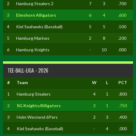
2
Hamburg Stealers 2
7
3
.700
3
Elmshorn Alligators
6
4
.600
4
Kiel Seahawks (Baseball)
5
5
.500
5
Hamburg Marines
2
8
.200
6
Hamburg Knights
-
10
.000
TEE-BALL-LIGA - 2026
#
Team
W
L
PCT
1
Hamburg Stealers
4
1
.800
2
SG Knights/Alligators
3
1
.750
3
Holm Westend 69'ers
2
3
.400
4
Kiel Seahawks (Baseball)
-
4
.000