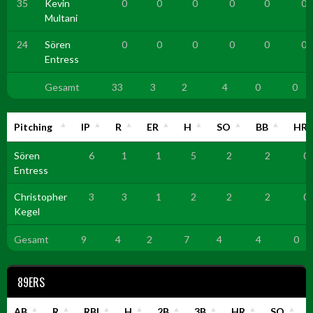
35
Kevin
0
0
0
0
0
0
Multani
24
Sören
0
0
0
0
0
0
Entress
Gesamt
33
3
2
4
0
0
Pitching
IP
R
ER
H
SO
BB
HR
Sören
6
1
1
5
2
2
0
Entress
Christopher
3
3
1
2
2
2
0
Kegel
Gesamt
9
4
2
7
4
4
0
89ERS
AB
R
RBI
H
2B
3B
HR
SO