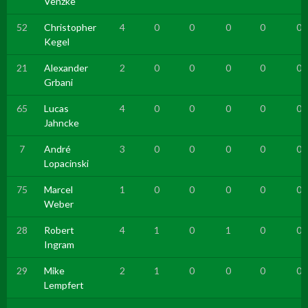
Venzke
52
Christopher
4
0
0
0
0
0
Kegel
21
Alexander
2
0
0
0
0
0
Grbani
65
Lucas
4
0
0
0
0
0
Jahncke
7
André
3
0
0
0
0
0
Lopacinski
75
Marcel
1
0
0
0
0
0
Weber
28
Robert
4
1
0
1
0
0
Ingram
29
Mike
2
1
0
0
0
0
Lempfert