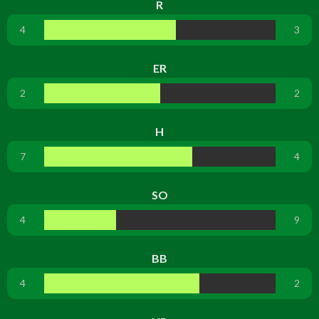
R
4
3
ER
2
2
H
7
4
SO
4
9
BB
4
2