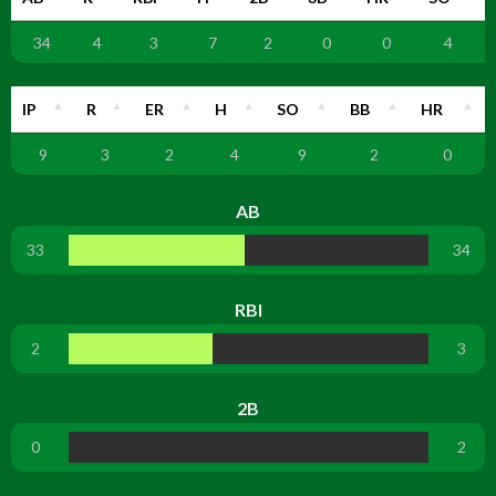
34
4
3
7
2
0
0
4
IP
R
ER
H
SO
BB
HR
9
3
2
4
9
2
0
AB
33
34
RBI
2
3
2B
0
2