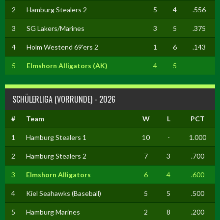
2
Hamburg Stealers 2
5
4
.556
3
SG Lakers/Marines
3
5
.375
4
Holm Westend 69'ers 2
1
6
.143
5
Elmshorn Alligators (AK)
4
5
SCHÜLERLIGA (VORRUNDE) - 2026
#
Team
W
L
PCT
1
Hamburg Stealers 1
10
-
1.000
2
Hamburg Stealers 2
7
3
.700
3
Elmshorn Alligators
6
4
.600
4
Kiel Seahawks (Baseball)
5
5
.500
5
Hamburg Marines
2
8
.200