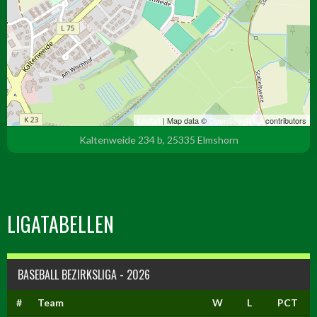
Leaflet
| Map data ©
OpenStreetMap
contributors
Kaltenweide 234 b, 25335 Elmshorn
LIGATABELLEN
BASEBALL BEZIRKSLIGA - 2026
#
Team
W
L
PCT