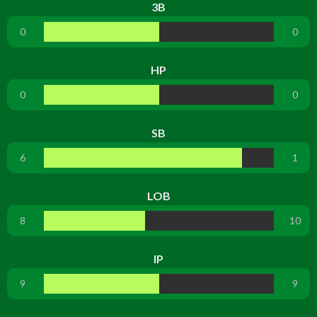
3B
0
0
HP
0
0
SB
6
1
LOB
8
10
IP
9
9