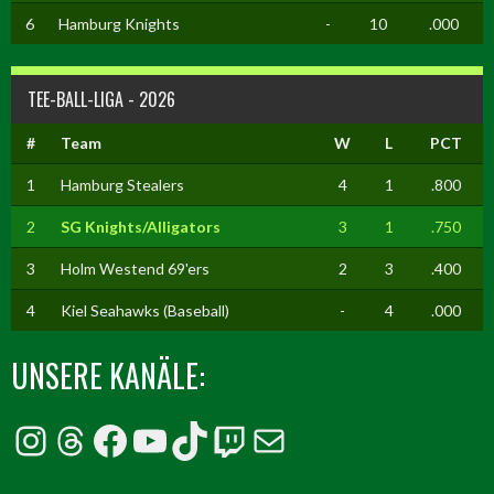
6
Hamburg Knights
-
10
.000
TEE-BALL-LIGA - 2026
#
Team
W
L
PCT
1
Hamburg Stealers
4
1
.800
2
SG Knights/Alligators
3
1
.750
3
Holm Westend 69'ers
2
3
.400
4
Kiel Seahawks (Baseball)
-
4
.000
UNSERE KANÄLE:
Instagram
Threads
Facebook
YouTube
TikTok
Twitch
E-Mail