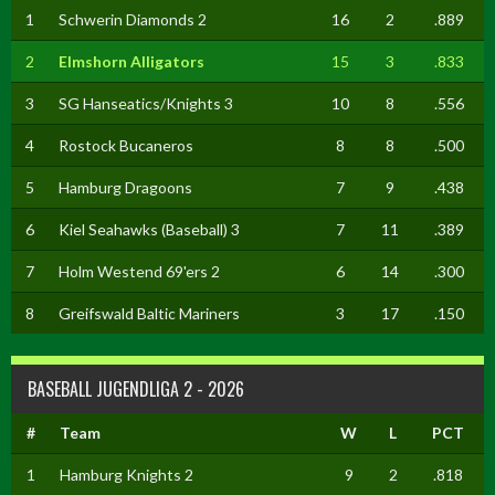
1
Schwerin Diamonds 2
16
2
.889
2
Elmshorn Alligators
15
3
.833
3
SG Hanseatics/Knights 3
10
8
.556
4
Rostock Bucaneros
8
8
.500
5
Hamburg Dragoons
7
9
.438
6
Kiel Seahawks (Baseball) 3
7
11
.389
7
Holm Westend 69'ers 2
6
14
.300
8
Greifswald Baltic Mariners
3
17
.150
BASEBALL JUGENDLIGA 2 - 2026
#
Team
W
L
PCT
1
Hamburg Knights 2
9
2
.818