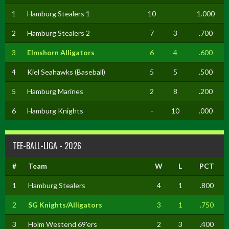
1
Hamburg Stealers 1
10
-
1.000
2
Hamburg Stealers 2
7
3
.700
3
Elmshorn Alligators
6
4
.600
4
Kiel Seahawks (Baseball)
5
5
.500
5
Hamburg Marines
2
8
.200
6
Hamburg Knights
-
10
.000
TEE-BALL-LIGA - 2026
#
Team
W
L
PCT
1
Hamburg Stealers
4
1
.800
2
SG Knights/Alligators
3
1
.750
3
Holm Westend 69'ers
2
3
.400