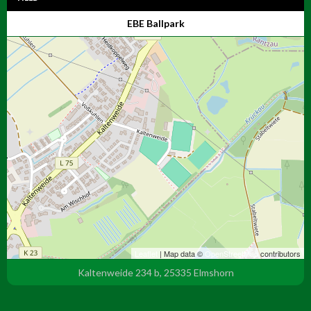
EBE Ballpark
Leaflet
| Map data ©
OpenStreetMap
contributors
Kaltenweide 234 b, 25335 Elmshorn