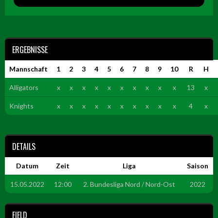
ERGEBNISSE
Mannschaft
1
2
3
4
5
6
7
8
9
10
R
H
Alligators
x
x
x
x
x
x
x
x
x
x
13
x
Knights
x
x
x
x
x
x
x
x
x
x
4
x
DETAILS
Datum
Zeit
Liga
Saison
15.05.2022
12:00
2. Bundesliga Nord / Nord-Ost
2022
FIELD