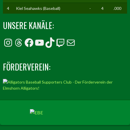
4
Kiel Seahawks (Baseball)
-
4
.000
UNSERE KANÄLE:
Instagram
Threads
Facebook
YouTube
TikTok
Twitch
E-Mail
FÖRDERVEREIN: