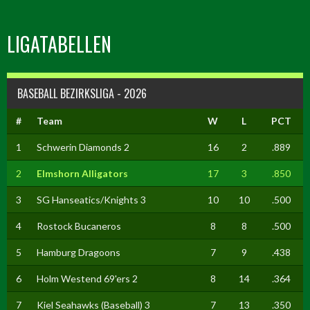
LIGATABELLEN
BASEBALL BEZIRKSLIGA - 2026
#
Team
W
L
PCT
1
Schwerin Diamonds 2
16
2
.889
2
Elmshorn Alligators
17
3
.850
3
SG Hanseatics/Knights 3
10
10
.500
4
Rostock Bucaneros
8
8
.500
5
Hamburg Dragoons
7
9
.438
6
Holm Westend 69'ers 2
8
14
.364
7
Kiel Seahawks (Baseball) 3
7
13
.350