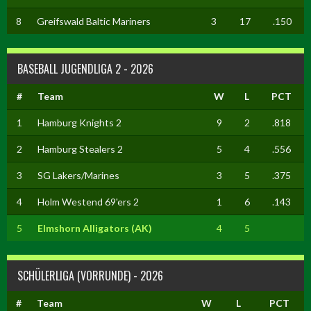
8
Greifswald Baltic Mariners
3
17
.150
BASEBALL JUGENDLIGA 2 - 2026
#
Team
W
L
PCT
1
Hamburg Knights 2
9
2
.818
2
Hamburg Stealers 2
5
4
.556
3
SG Lakers/Marines
3
5
.375
4
Holm Westend 69'ers 2
1
6
.143
5
Elmshorn Alligators (AK)
4
5
SCHÜLERLIGA (VORRUNDE) - 2026
#
Team
W
L
PCT