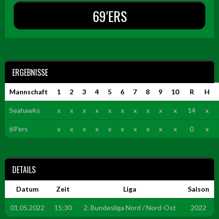
69'ERS
ERGEBNISSE
Mannschaft
1
2
3
4
5
6
7
8
9
10
R
H
Seahawks
x
x
x
x
x
x
x
x
x
x
14
x
69'ers
x
x
x
x
x
x
x
x
x
x
0
x
DETAILS
Datum
Zeit
Liga
Saison
01.05.2022
15:30
2. Bundesliga Nord / Nord-Ost
2022