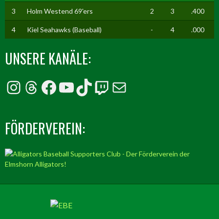
3
Holm Westend 69'ers
2
3
.400
4
Kiel Seahawks (Baseball)
-
4
.000
UNSERE KANÄLE:
Instagram
Threads
Facebook
YouTube
TikTok
Twitch
E-Mail
FÖRDERVEREIN: