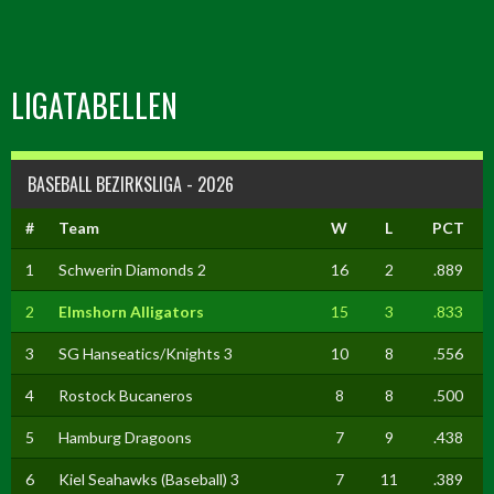
LIGATABELLEN
BASEBALL BEZIRKSLIGA - 2026
#
Team
W
L
PCT
1
Schwerin Diamonds 2
16
2
.889
2
Elmshorn Alligators
15
3
.833
3
SG Hanseatics/Knights 3
10
8
.556
4
Rostock Bucaneros
8
8
.500
5
Hamburg Dragoons
7
9
.438
6
Kiel Seahawks (Baseball) 3
7
11
.389