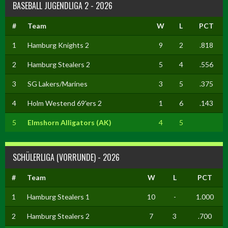
BASEBALL JUGENDLIGA 2 - 2026
#
Team
W
L
PCT
1
Hamburg Knights 2
9
2
.818
2
Hamburg Stealers 2
5
4
.556
3
SG Lakers/Marines
3
5
.375
4
Holm Westend 69'ers 2
1
6
.143
5
Elmshorn Alligators (AK)
4
5
SCHÜLERLIGA (VORRUNDE) - 2026
#
Team
W
L
PCT
1
Hamburg Stealers 1
10
-
1.000
2
Hamburg Stealers 2
7
3
.700