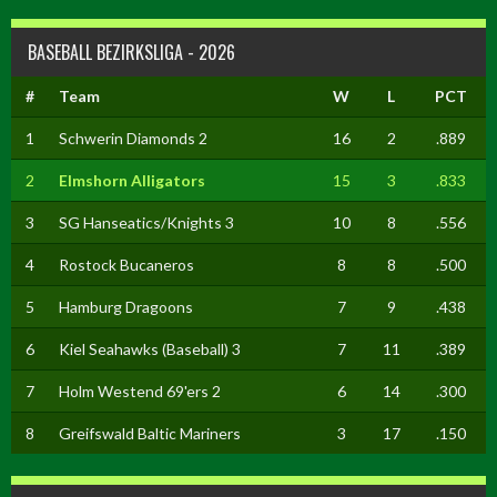
BASEBALL BEZIRKSLIGA - 2026
#
Team
W
L
PCT
1
Schwerin Diamonds 2
16
2
.889
2
Elmshorn Alligators
15
3
.833
3
SG Hanseatics/Knights 3
10
8
.556
4
Rostock Bucaneros
8
8
.500
5
Hamburg Dragoons
7
9
.438
6
Kiel Seahawks (Baseball) 3
7
11
.389
7
Holm Westend 69'ers 2
6
14
.300
8
Greifswald Baltic Mariners
3
17
.150