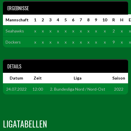
ERGEBNISSE
Mannschaft
1
2
3
4
5
6
7
8
9
10
R
H
E
Seahawks
x
x
x
x
x
x
x
x
x
x
2
x
x
Dockers
x
x
x
x
x
x
x
x
x
x
9
x
x
DETAILS
Datum
Zeit
Liga
Saison
24.07.2022
12:00
2. Bundesliga Nord / Nord-Ost
2022
LIGATABELLEN