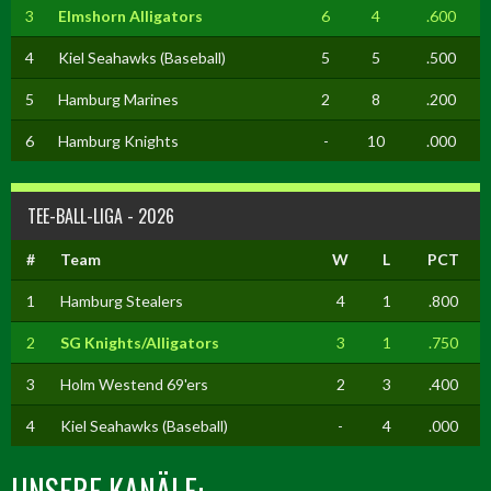
3
Elmshorn Alligators
6
4
.600
4
Kiel Seahawks (Baseball)
5
5
.500
5
Hamburg Marines
2
8
.200
6
Hamburg Knights
-
10
.000
TEE-BALL-LIGA - 2026
#
Team
W
L
PCT
1
Hamburg Stealers
4
1
.800
2
SG Knights/Alligators
3
1
.750
3
Holm Westend 69'ers
2
3
.400
4
Kiel Seahawks (Baseball)
-
4
.000
UNSERE KANÄLE: