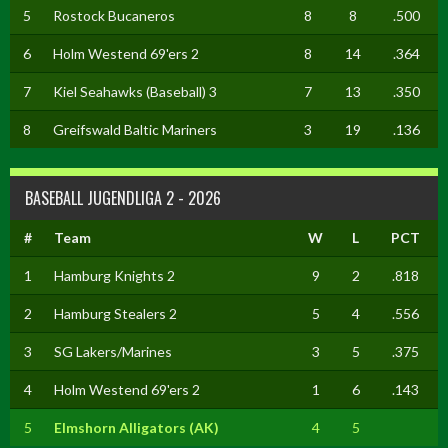
5
Rostock Bucaneros
8
8
.500
6
Holm Westend 69'ers 2
8
14
.364
7
Kiel Seahawks (Baseball) 3
7
13
.350
8
Greifswald Baltic Mariners
3
19
.136
BASEBALL JUGENDLIGA 2 - 2026
#
Team
W
L
PCT
1
Hamburg Knights 2
9
2
.818
2
Hamburg Stealers 2
5
4
.556
3
SG Lakers/Marines
3
5
.375
4
Holm Westend 69'ers 2
1
6
.143
5
Elmshorn Alligators (AK)
4
5