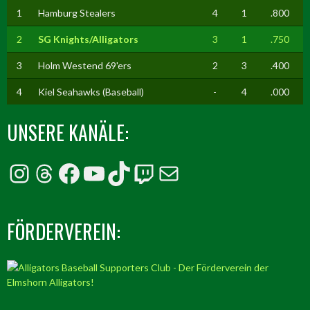
1
Hamburg Stealers
4
1
.800
2
SG Knights/Alligators
3
1
.750
3
Holm Westend 69'ers
2
3
.400
4
Kiel Seahawks (Baseball)
-
4
.000
UNSERE KANÄLE:
Instagram
Threads
Facebook
YouTube
TikTok
Twitch
E-Mail
FÖRDERVEREIN: