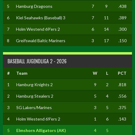
5
Hamburg Dragoons
7
9
.438
6
Kiel Seahawks (Baseball) 3
7
11
.389
7
Holm Westend 69'ers 2
6
14
.300
8
Greifswald Baltic Mariners
3
17
.150
BASEBALL JUGENDLIGA 2 - 2026
#
Team
W
L
PCT
1
Hamburg Knights 2
9
2
.818
2
Hamburg Stealers 2
5
4
.556
3
SG Lakers/Marines
3
5
.375
4
Holm Westend 69'ers 2
1
6
.143
5
Elmshorn Alligators (AK)
4
5