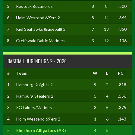
5
Rostock Bucaneros
8
8
.500
6
Holm Westend 69'ers 2
8
14
.364
7
Kiel Seahawks (Baseball) 3
7
13
.350
8
Greifswald Baltic Mariners
3
19
.136
BASEBALL JUGENDLIGA 2 - 2026
#
Team
W
L
PCT
1
Hamburg Knights 2
9
2
.818
2
Hamburg Stealers 2
5
4
.556
3
SG Lakers/Marines
3
5
.375
4
Holm Westend 69'ers 2
1
6
.143
5
Elmshorn Alligators (AK)
4
5