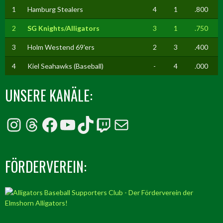
1
Hamburg Stealers
4
1
.800
2
SG Knights/Alligators
3
1
.750
3
Holm Westend 69'ers
2
3
.400
4
Kiel Seahawks (Baseball)
-
4
.000
UNSERE KANÄLE:
Instagram
Threads
Facebook
YouTube
TikTok
Twitch
E-Mail
FÖRDERVEREIN: