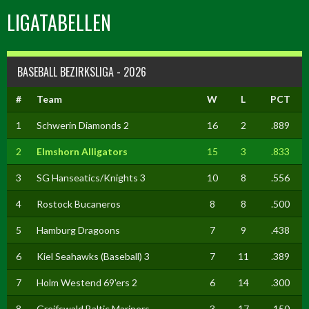
LIGATABELLEN
BASEBALL BEZIRKSLIGA - 2026
#
Team
W
L
PCT
1
Schwerin Diamonds 2
16
2
.889
2
Elmshorn Alligators
15
3
.833
3
SG Hanseatics/Knights 3
10
8
.556
4
Rostock Bucaneros
8
8
.500
5
Hamburg Dragoons
7
9
.438
6
Kiel Seahawks (Baseball) 3
7
11
.389
7
Holm Westend 69'ers 2
6
14
.300
8
Greifswald Baltic Mariners
3
17
.150