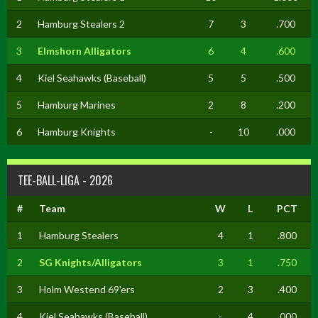
2
Hamburg Stealers 2
7
3
.700
3
Elmshorn Alligators
6
4
.600
4
Kiel Seahawks (Baseball)
5
5
.500
5
Hamburg Marines
2
8
.200
6
Hamburg Knights
-
10
.000
TEE-BALL-LIGA - 2026
#
Team
W
L
PCT
1
Hamburg Stealers
4
1
.800
2
SG Knights/Alligators
3
1
.750
3
Holm Westend 69'ers
2
3
.400
4
Kiel Seahawks (Baseball)
-
4
.000