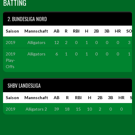
BATTING
2. BUNDESLIGA NORD
Saison
Mannschaft
AB
R
RBI
H
2B
3B
HR
SO
2019
Alligators
12
2
0
1
0
0
0
3
2019
Alligators
6
1
0
1
0
0
0
1
Play-
Offs
SHBV LANDESLIGA
Saison
Mannschaft
AB
R
RBI
H
2B
3B
HR
S
2019
Alligators 2
39
18
15
10
2
0
0
6