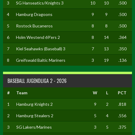
3
SG Hanseatics/Knights 3
10
10
.500
4
Hamburg Dragoons
9
9
.500
5
Rostock Bucaneros
8
8
.500
6
Holm Westend 69'ers 2
8
14
.364
7
Kiel Seahawks (Baseball) 3
7
13
.350
8
Greifswald Baltic Mariners
3
19
.136
BASEBALL JUGENDLIGA 2 - 2026
#
Team
W
L
PCT
1
Hamburg Knights 2
9
2
.818
2
Hamburg Stealers 2
5
4
.556
3
SG Lakers/Marines
3
5
.375