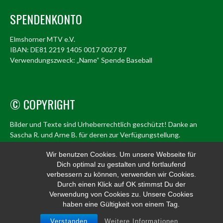
SPENDENKONTO
Elmshorner MTV e.V.
IBAN: DE81 2219 1405 0017 0027 87
Verwendungszweck: „Name“ Spende Baseball
© COPYRIGHT
Bilder und Texte sind Urheberrechtlich geschützt! Danke an
Sascha R. und Arne B. für deren zur Verfügungstellung.
© Elmshorn Alligators 1998 – 2026
Wir benutzen Cookies. Um unsere Webseite für
Dich optimal zu gestalten und fortlaufend
info@alligators.de
verbessern zu können, verwenden wir Cookies.
Durch einen Klick auf OK stimmst Du der
Verwendung von Cookies zu. Unsere Cookies
haben eine Gültigkeit von einem Tag.
© 2026 ELMSHORN ALLIGATORS
Verstanden
Weitere Informationen