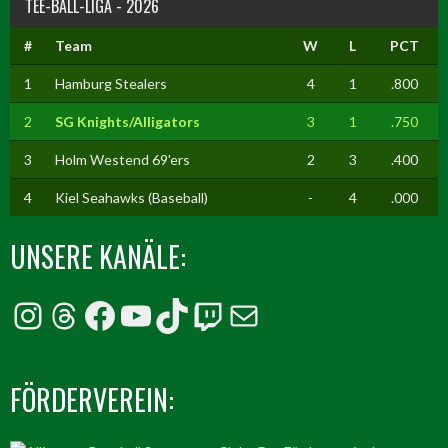
TEE-BALL-LIGA - 2026
#
Team
W
L
PCT
1
Hamburg Stealers
4
1
.800
2
SG Knights/Alligators
3
1
.750
3
Holm Westend 69'ers
2
3
.400
4
Kiel Seahawks (Baseball)
-
4
.000
UNSERE KANÄLE:
Instagram
Threads
Facebook
YouTube
TikTok
Twitch
E-Mail
FÖRDERVEREIN: