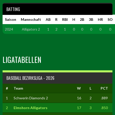
BATTING
Saison
Mannschaft
AB
R
RBI
H
2B
3B
HR
SO
2024
Alligators 2
1
2
1
0
0
0
0
0
LIGATABELLEN
BASEBALL BEZIRKSLIGA - 2026
#
Team
W
L
PCT
1
Schwerin Diamonds 2
16
2
.889
2
Elmshorn Alligators
17
3
.850