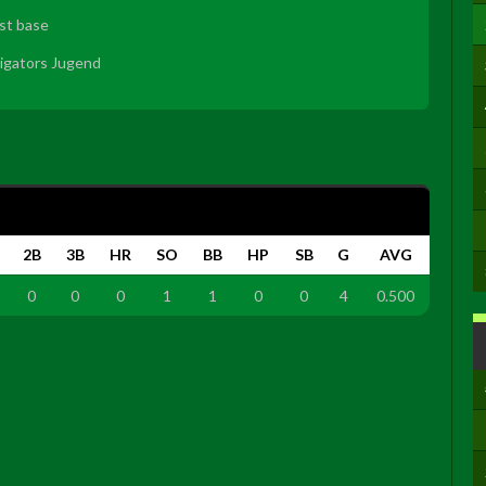
rst base
ligators Jugend
2B
3B
HR
SO
BB
HP
SB
G
AVG
0
0
0
1
1
0
0
4
0.500