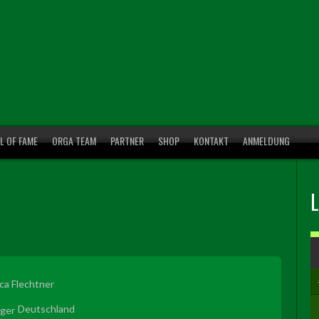
L OF FAME
ORGA TEAM
PARTNER
SHOP
KONTAKT
ANMELDUNG
ca Flechtner
Deutschland