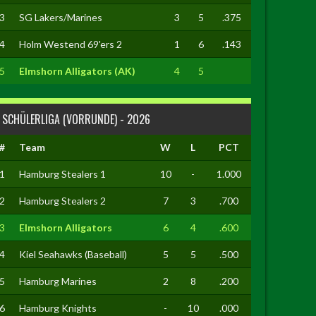
3
SG Lakers/Marines
3
5
.375
4
Holm Westend 69'ers 2
1
6
.143
5
Elmshorn Alligators (AK)
4
5
SCHÜLERLIGA (VORRUNDE) - 2026
#
Team
W
L
PCT
1
Hamburg Stealers 1
10
-
1.000
2
Hamburg Stealers 2
7
3
.700
3
Elmshorn Alligators
6
4
.600
4
Kiel Seahawks (Baseball)
5
5
.500
5
Hamburg Marines
2
8
.200
6
Hamburg Knights
-
10
.000