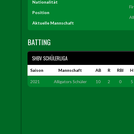
Nationalität
Fi
Position
Al
Aktuelle Mannschaft
BATTING
SHBV SCHÜLERLIGA
Saison
Mannschaft
AB
R
RBI
H
2021
Alligators Schüler
10
2
0
5