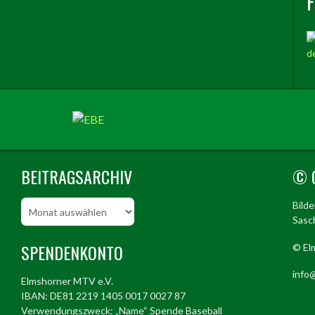
BEITRAGSARCHIV
© 
Beitragsarchiv
Bild
Sasch
SPENDENKONTO
© El
info@
Elmshorner MTV e.V.
IBAN: DE81 2219 1405 0017 0027 87
Verwendungszweck: „Name“ Spende Baseball