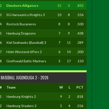
2
Elmshorn Alligators
15
3
.833
3
SG Hanseatics/Knights 3
10
8
.556
4
Rostock Bucaneros
8
8
.500
5
Hamburg Dragoons
7
9
.438
6
Kiel Seahawks (Baseball) 3
7
11
.389
7
Holm Westend 69'ers 2
6
14
.300
8
Greifswald Baltic Mariners
3
17
.150
BASEBALL JUGENDLIGA 2 - 2026
#
Team
W
L
PCT
1
Hamburg Knights 2
9
2
.818
2
Hamburg Stealers 2
5
4
.556