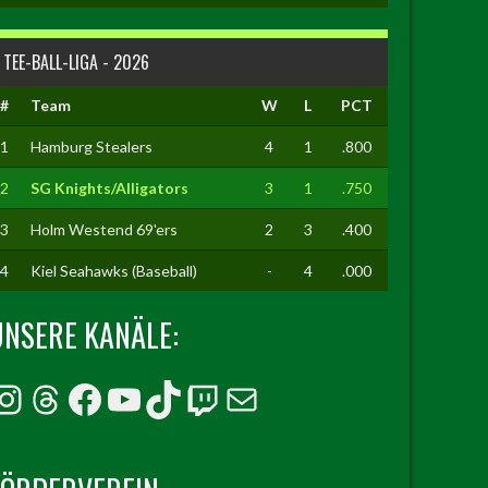
TEE-BALL-LIGA - 2026
#
Team
W
L
PCT
1
Hamburg Stealers
4
1
.800
2
SG Knights/Alligators
3
1
.750
3
Holm Westend 69'ers
2
3
.400
4
Kiel Seahawks (Baseball)
-
4
.000
UNSERE KANÄLE:
Instagram
Threads
Facebook
YouTube
TikTok
Twitch
E-Mail