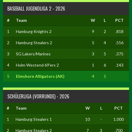
BASEBALL JUGENDLIGA 2 - 2026
#
Team
W
L
PCT
1
Hamburg Knights 2
9
2
.818
2
Hamburg Stealers 2
5
4
.556
3
SG Lakers/Marines
3
5
.375
4
Holm Westend 69'ers 2
1
6
.143
5
Elmshorn Alligators (AK)
4
5
SCHÜLERLIGA (VORRUNDE) - 2026
#
Team
W
L
PCT
1
Hamburg Stealers 1
10
-
1.000
2
Hamburg Stealers 2
7
3
.700