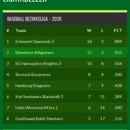
BASEBALL BEZIRKSLIGA - 2026
#
Team
W
L
PCT
1
Schwerin Diamonds 2
16
2
.889
2
Elmshorn Alligators
15
3
.833
3
SG Hanseatics/Knights 3
10
8
.556
4
Rostock Bucaneros
8
8
.500
5
Hamburg Dragoons
7
9
.438
6
Kiel Seahawks (Baseball) 3
7
11
.389
7
Holm Westend 69'ers 2
6
14
.300
8
Greifswald Baltic Mariners
3
17
.150