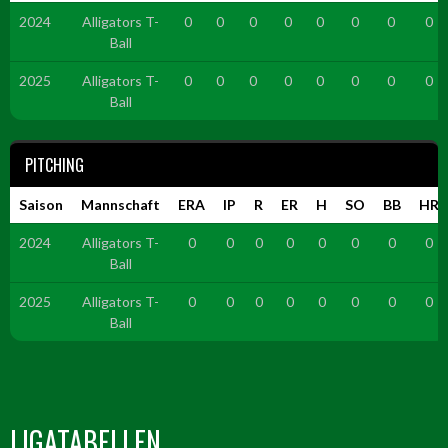
2024
Alligators T-
0
0
0
0
0
0
0
0
Ball
2025
Alligators T-
0
0
0
0
0
0
0
0
Ball
PITCHING
Saison
Mannschaft
ERA
IP
R
ER
H
SO
BB
HR
2024
Alligators T-
0
0
0
0
0
0
0
0
Ball
2025
Alligators T-
0
0
0
0
0
0
0
0
Ball
LIGATABELLEN