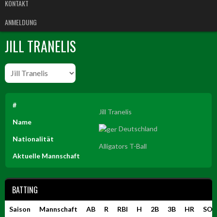
KONTAKT
ANMELDUNG
JILL TRANELIS
#
Jill Tranelis
Name
Deutschland
Nationalität
Alligators T-Ball
Aktuelle Mannschaft
BATTING
Saison
Mannschaft
AB
R
RBI
H
2B
3B
HR
SO