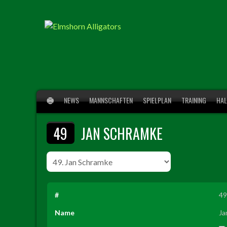
Springe
zum
Inhalt
NEWS
MANNSCHAFTEN
SPIELPLAN
TRAINING
HAL
49
JAN SCHRAMKE
#
49
Name
Ja