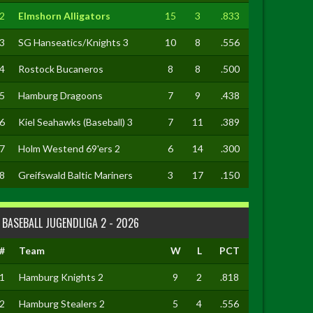
2
Elmshorn Alligators
15
3
.833
3
SG Hanseatics/Knights 3
10
8
.556
4
Rostock Bucaneros
8
8
.500
5
Hamburg Dragoons
7
9
.438
6
Kiel Seahawks (Baseball) 3
7
11
.389
7
Holm Westend 69'ers 2
6
14
.300
8
Greifswald Baltic Mariners
3
17
.150
BASEBALL JUGENDLIGA 2 - 2026
#
Team
W
L
PCT
1
Hamburg Knights 2
9
2
.818
2
Hamburg Stealers 2
5
4
.556