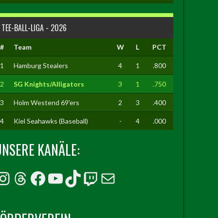
TEE-BALL-LIGA - 2026
#
Team
W
L
PCT
1
Hamburg Stealers
4
1
.800
2
SG Knights/Alligators
3
1
.750
3
Holm Westend 69'ers
2
3
.400
4
Kiel Seahawks (Baseball)
-
4
.000
UNSERE KANÄLE:
Instagram
Threads
Facebook
YouTube
TikTok
Twitch
E-Mail