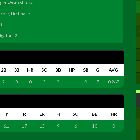
Deutschland
tcher, First base
R
ligators 2
2B
3B
HR
SO
BB
HP
SB
G
AVG
2
0
0
3
2
1
0
7
0.267
IP
R
ER
H
SO
BB
HR
6.1
17
13
9
6
10
0