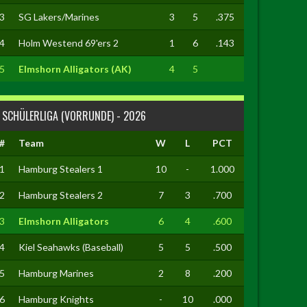
3
SG Lakers/Marines
3
5
.375
4
Holm Westend 69'ers 2
1
6
.143
5
Elmshorn Alligators (AK)
4
5
SCHÜLERLIGA (VORRUNDE) - 2026
#
Team
W
L
PCT
1
Hamburg Stealers 1
10
-
1.000
2
Hamburg Stealers 2
7
3
.700
3
Elmshorn Alligators
6
4
.600
4
Kiel Seahawks (Baseball)
5
5
.500
5
Hamburg Marines
2
8
.200
6
Hamburg Knights
-
10
.000