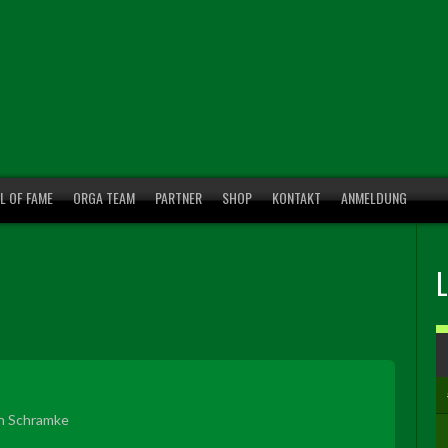
L OF FAME
ORGA TEAM
PARTNER
SHOP
KONTAKT
ANMELDUNG
n Schramke