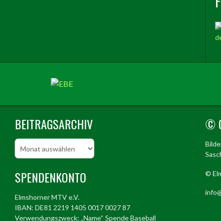
BEITRAGSARCHIV
© 
Beitragsarchiv
Bild
Sasch
SPENDENKONTO
© El
info@
Elmshorner MTV e.V.
IBAN: DE81 2219 1405 0017 0027 87
Verwendungszweck: „Name“ Spende Baseball