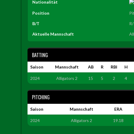
Nationalität
Position
Pi
B/T
R/
Aktuelle Mannschaft
Al
BATTING
Saison
Mannschaft
AB
R
RBI
H
2024
Alligators 2
15
5
2
4
PITCHING
Saison
Mannschaft
ERA
2024
Alligators 2
19.18