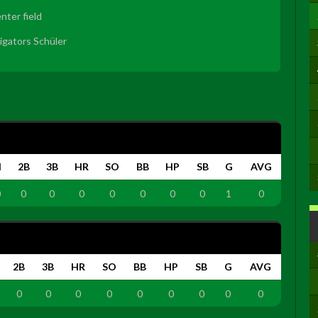
nter field
ligators Schüler
H
2B
3B
HR
SO
BB
HP
SB
G
AVG
0
0
0
0
0
0
0
0
1
0
2B
3B
HR
SO
BB
HP
SB
G
AVG
0
0
0
0
0
0
0
0
0