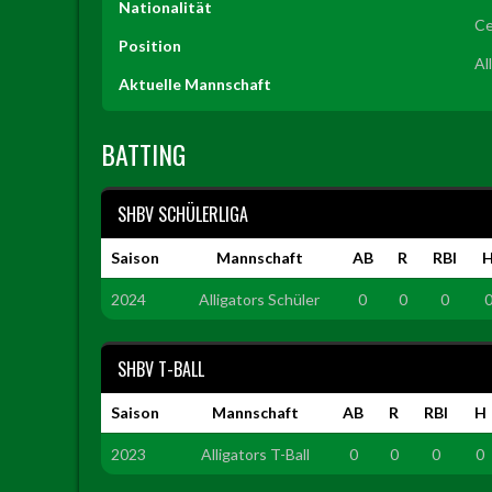
Nationalität
Ce
Position
Al
Aktuelle Mannschaft
BATTING
SHBV SCHÜLERLIGA
Saison
Mannschaft
AB
R
RBI
2024
Alligators Schüler
0
0
0
SHBV T-BALL
Saison
Mannschaft
AB
R
RBI
H
2023
Alligators T-Ball
0
0
0
0