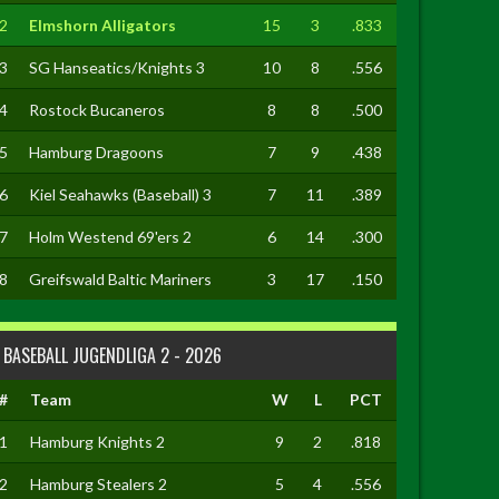
2
Elmshorn Alligators
15
3
.833
3
SG Hanseatics/Knights 3
10
8
.556
4
Rostock Bucaneros
8
8
.500
5
Hamburg Dragoons
7
9
.438
6
Kiel Seahawks (Baseball) 3
7
11
.389
7
Holm Westend 69'ers 2
6
14
.300
8
Greifswald Baltic Mariners
3
17
.150
BASEBALL JUGENDLIGA 2 - 2026
#
Team
W
L
PCT
1
Hamburg Knights 2
9
2
.818
2
Hamburg Stealers 2
5
4
.556