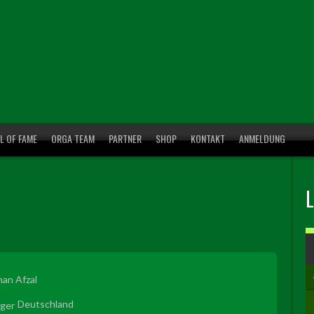
L OF FAME
ORGA TEAM
PARTNER
SHOP
KONTAKT
ANMELDUNG
han Afzal
Deutschland