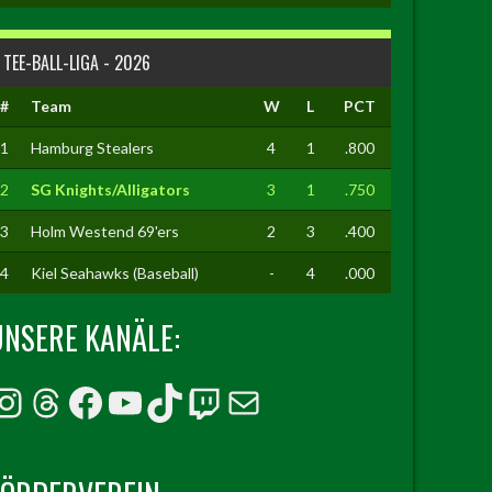
TEE-BALL-LIGA - 2026
#
Team
W
L
PCT
1
Hamburg Stealers
4
1
.800
2
SG Knights/Alligators
3
1
.750
3
Holm Westend 69'ers
2
3
.400
4
Kiel Seahawks (Baseball)
-
4
.000
UNSERE KANÄLE:
Instagram
Threads
Facebook
YouTube
TikTok
Twitch
E-Mail