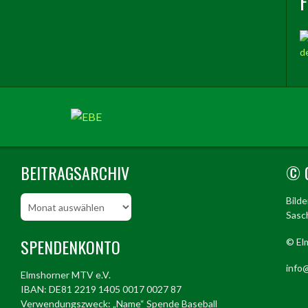
BEITRAGSARCHIV
© 
Beitragsarchiv
Bild
Sasch
SPENDENKONTO
© El
info@
Elmshorner MTV e.V.
IBAN: DE81 2219 1405 0017 0027 87
Verwendungszweck: „Name“ Spende Baseball