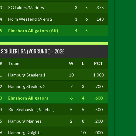
3
SG Lakers/Marines
3
5
.375
4
Holm Westend 69'ers 2
1
6
.143
5
Elmshorn Alligators (AK)
4
5
SCHÜLERLIGA (VORRUNDE) - 2026
#
Team
W
L
PCT
1
Hamburg Stealers 1
10
-
1.000
2
Hamburg Stealers 2
7
3
.700
3
Elmshorn Alligators
6
4
.600
4
Kiel Seahawks (Baseball)
5
5
.500
5
Hamburg Marines
2
8
.200
6
Hamburg Knights
-
10
.000