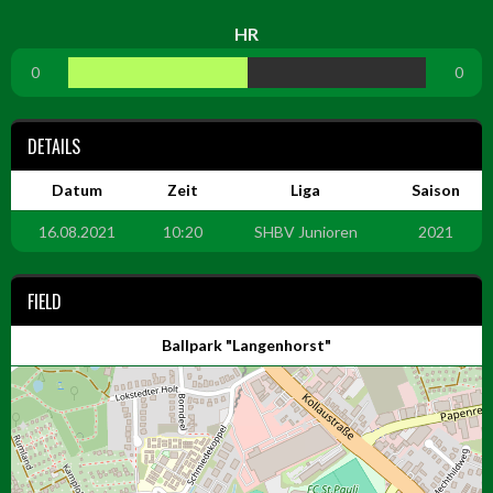
HR
0
0
DETAILS
Datum
Zeit
Liga
Saison
16.08.2021
10:20
SHBV Junioren
2021
FIELD
Ballpark "Langenhorst"