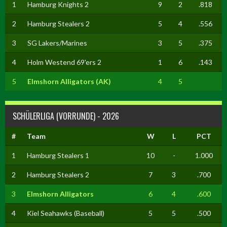
1
Hamburg Knights 2
9
2
.818
2
Hamburg Stealers 2
5
4
.556
3
SG Lakers/Marines
3
5
.375
4
Holm Westend 69'ers 2
1
6
.143
5
Elmshorn Alligators (AK)
4
5
SCHÜLERLIGA (VORRUNDE) - 2026
#
Team
W
L
PCT
1
Hamburg Stealers 1
10
-
1.000
2
Hamburg Stealers 2
7
3
.700
3
Elmshorn Alligators
6
4
.600
4
Kiel Seahawks (Baseball)
5
5
.500