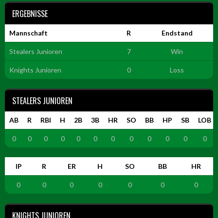
ERGEBNISSE
Mannschaft
R
Endstand
Stealers Junioren
7
Win
Knights Junioren
0
Loss
STEALERS JUNIOREN
AB
R
RBI
H
2B
3B
HR
SO
BB
HP
SB
LOB
0
0
0
0
0
0
0
0
0
0
0
0
IP
R
ER
H
SO
BB
HR
0
0
0
0
0
0
0
KNIGHTS JUNIOREN