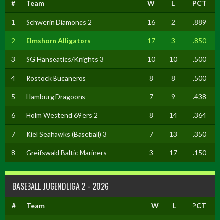
#
Team
W
L
PCT
1
Schwerin Diamonds 2
16
2
.889
2
Elmshorn Alligators
17
3
.850
3
SG Hanseatics/Knights 3
10
10
.500
4
Rostock Bucaneros
8
8
.500
5
Hamburg Dragoons
7
9
.438
6
Holm Westend 69'ers 2
8
14
.364
7
Kiel Seahawks (Baseball) 3
7
13
.350
8
Greifswald Baltic Mariners
3
17
.150
BASEBALL JUGENDLIGA 2 - 2026
#
Team
W
L
PCT