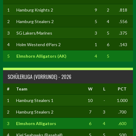
1
Hamburg Knights 2
9
2
.818
2
Hamburg Stealers 2
5
4
.556
3
SG Lakers/Marines
3
5
.375
4
Holm Westend 69'ers 2
1
6
.143
5
Elmshorn Alligators (AK)
4
5
SCHÜLERLIGA (VORRUNDE) - 2026
#
Team
W
L
PCT
1
Hamburg Stealers 1
10
-
1.000
2
Hamburg Stealers 2
7
3
.700
3
Elmshorn Alligators
6
4
.600
4
Kiel Seahawks (Baseball)
5
5
.500