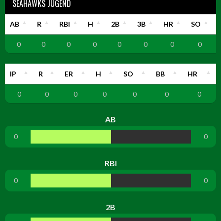
SEAHAWKS JUGEND
AB
R
RBI
H
2B
3B
HR
SO
0
0
0
0
0
0
0
0
IP
R
ER
H
SO
BB
HR
0
0
0
0
0
0
0
AB
0
0
RBI
0
0
2B