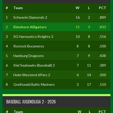
#
Team
W
L
PCT
1
Schwerin Diamonds 2
16
2
.889
2
Elmshorn Alligators
15
3
.833
3
SG Hanseatics/Knights 3
10
8
.556
4
Rostock Bucaneros
8
8
.500
5
Hamburg Dragoons
7
9
.438
6
Kiel Seahawks (Baseball) 3
7
11
.389
7
Holm Westend 69'ers 2
6
14
.300
8
Greifswald Baltic Mariners
3
17
.150
BASEBALL JUGENDLIGA 2 - 2026
#
Team
W
L
PCT