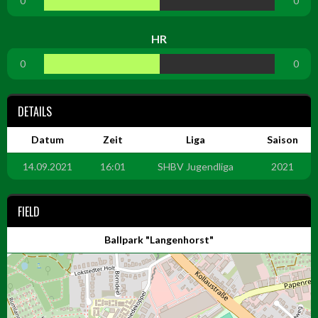
0
0
HR
0
0
DETAILS
Datum
Zeit
Liga
Saison
14.09.2021
16:01
SHBV Jugendliga
2021
FIELD
Ballpark "Langenhorst"