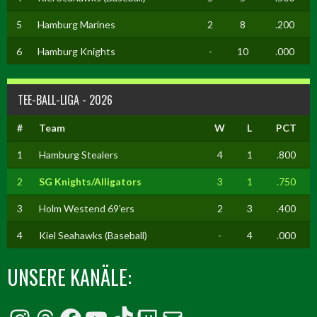
5
Hamburg Marines
2
8
.200
6
Hamburg Knights
-
10
.000
TEE-BALL-LIGA - 2026
#
Team
W
L
PCT
1
Hamburg Stealers
4
1
.800
2
SG Knights/Alligators
3
1
.750
3
Holm Westend 69'ers
2
3
.400
4
Kiel Seahawks (Baseball)
-
4
.000
UNSERE KANÄLE: