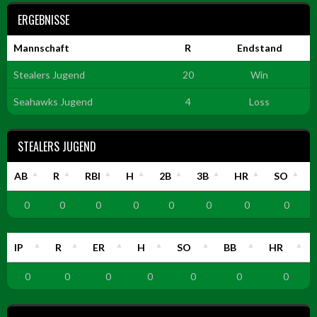
ERGEBNISSE
Mannschaft
R
Endstand
Stealers Jugend
20
Win
Seahawks Jugend
4
Loss
STEALERS JUGEND
AB
R
RBI
H
2B
3B
HR
SO
0
0
0
0
0
0
0
0
IP
R
ER
H
SO
BB
HR
0
0
0
0
0
0
0