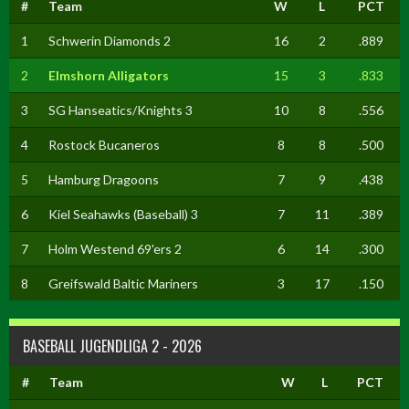
#
Team
W
L
PCT
1
Schwerin Diamonds 2
16
2
.889
2
Elmshorn Alligators
15
3
.833
3
SG Hanseatics/Knights 3
10
8
.556
4
Rostock Bucaneros
8
8
.500
5
Hamburg Dragoons
7
9
.438
6
Kiel Seahawks (Baseball) 3
7
11
.389
7
Holm Westend 69'ers 2
6
14
.300
8
Greifswald Baltic Mariners
3
17
.150
BASEBALL JUGENDLIGA 2 - 2026
#
Team
W
L
PCT