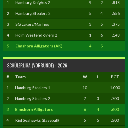
1
Hamburg Knights 2
9
2
.818
2
Hamburg Stealers 2
5
4
.556
3
SG Lakers/Marines
3
5
.375
4
Holm Westend 69'ers 2
1
6
.143
5
Elmshorn Alligators (AK)
4
5
SCHÜLERLIGA (VORRUNDE) - 2026
#
Team
W
L
PCT
1
Hamburg Stealers 1
10
-
1.000
2
Hamburg Stealers 2
7
3
.700
3
Elmshorn Alligators
6
4
.600
4
Kiel Seahawks (Baseball)
5
5
.500