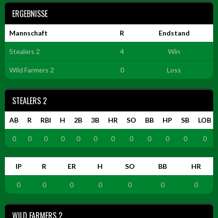
ERGEBNISSE
Mannschaft
R
Endstand
Stealers 2
4
Win
Wild Farmers 2
0
Loss
STEALERS 2
AB
R
RBI
H
2B
3B
HR
SO
BB
HP
SB
LOB
0
0
0
0
0
0
0
0
0
0
0
0
IP
R
ER
H
SO
BB
HR
0
0
0
0
0
0
0
WILD FARMERS 2