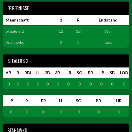
ERGEBNISSE
Mannschaft
1
R
Endstand
Stealers 2
12
12
Win
Seahawks
2
2
Loss
STEALERS 2
AB
R
RBI
H
2B
3B
HR
SO
BB
HP
SB
LOB
0
0
0
0
0
0
0
0
0
0
0
0
IP
R
ER
H
SO
BB
HR
0
0
0
0
0
0
0
SEAHAWKS