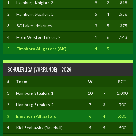
1
Hamburg Knights 2
9
2
.818
2
Hamburg Stealers 2
5
4
.556
3
SG Lakers/Marines
3
5
.375
4
Holm Westend 69'ers 2
1
6
.143
5
Elmshorn Alligators (AK)
4
5
SCHÜLERLIGA (VORRUNDE) - 2026
#
Team
W
L
PCT
1
Hamburg Stealers 1
10
-
1.000
2
Hamburg Stealers 2
7
3
.700
3
Elmshorn Alligators
6
4
.600
4
Kiel Seahawks (Baseball)
5
5
.500