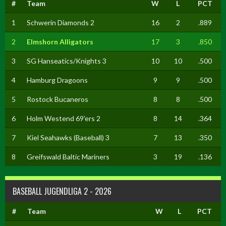
#
Team
W
L
PCT
1
Schwerin Diamonds 2
16
2
.889
2
Elmshorn Alligators
17
3
.850
3
SG Hanseatics/Knights 3
10
10
.500
4
Hamburg Dragoons
9
9
.500
5
Rostock Bucaneros
8
8
.500
6
Holm Westend 69'ers 2
8
14
.364
7
Kiel Seahawks (Baseball) 3
7
13
.350
8
Greifswald Baltic Mariners
3
19
.136
BASEBALL JUGENDLIGA 2 - 2026
#
Team
W
L
PCT