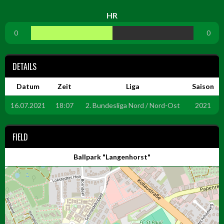
HR
0
0
DETAILS
Datum
Zeit
Liga
Saison
16.07.2021
18:07
2. Bundesliga Nord / Nord-Ost
2021
FIELD
Ballpark "Langenhorst"