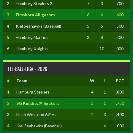
2
Hamburg Stealers 2
7
3
.700
3
Elmshorn Alligators
6
4
.600
4
Kiel Seahawks (Baseball)
5
5
.500
5
Hamburg Marines
2
8
.200
6
Hamburg Knights
-
10
.000
TEE-BALL-LIGA - 2026
#
Team
W
L
PCT
1
Hamburg Stealers
4
1
.800
2
SG Knights/Alligators
3
1
.750
3
Holm Westend 69'ers
2
3
.400
4
Kiel Seahawks (Baseball)
-
4
.000