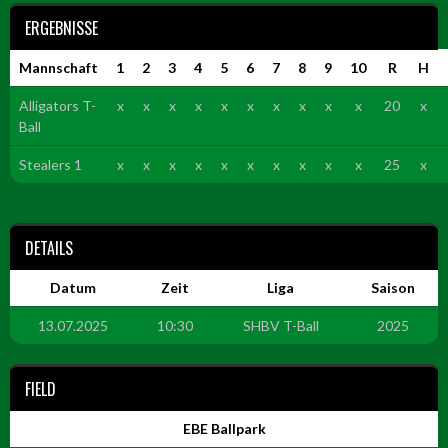
ERGEBNISSE
Mannschaft
1
2
3
4
5
6
7
8
9
10
R
H
Alligators T-
x
x
x
x
x
x
x
x
x
x
20
x
Ball
Stealers 1
x
x
x
x
x
x
x
x
x
x
25
x
DETAILS
Datum
Zeit
Liga
Saison
13.07.2025
10:30
SHBV T-Ball
2025
FIELD
EBE Ballpark