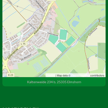
Leaflet
| Map data ©
OpenStreetMap
contributors
Kaltenweide 234 b, 25335 Elmshorn