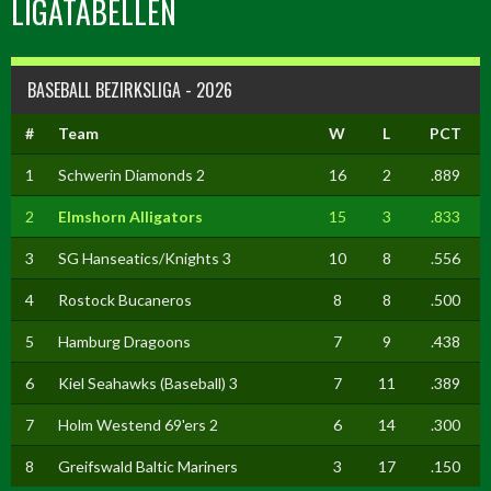
LIGATABELLEN
BASEBALL BEZIRKSLIGA - 2026
#
Team
W
L
PCT
1
Schwerin Diamonds 2
16
2
.889
2
Elmshorn Alligators
15
3
.833
3
SG Hanseatics/Knights 3
10
8
.556
4
Rostock Bucaneros
8
8
.500
5
Hamburg Dragoons
7
9
.438
6
Kiel Seahawks (Baseball) 3
7
11
.389
7
Holm Westend 69'ers 2
6
14
.300
8
Greifswald Baltic Mariners
3
17
.150