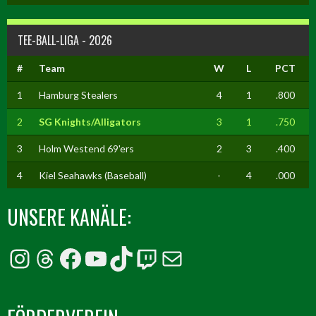
TEE-BALL-LIGA - 2026
#
Team
W
L
PCT
1
Hamburg Stealers
4
1
.800
2
SG Knights/Alligators
3
1
.750
3
Holm Westend 69'ers
2
3
.400
4
Kiel Seahawks (Baseball)
-
4
.000
UNSERE KANÄLE:
Instagram
Threads
Facebook
YouTube
TikTok
Twitch
E-Mail