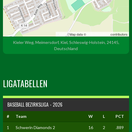
Leaflet
| Map data ©
OpenStreetMap
contributors
Kieler Weg, Meimersdorf, Kiel, Schleswig-Holstein, 24145,
Deutschland
LIGATABELLEN
BASEBALL BEZIRKSLIGA - 2026
#
Team
W
L
PCT
1
Schwerin Diamonds 2
16
2
.889