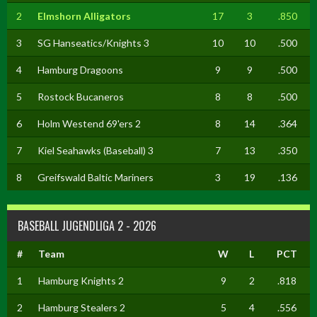
2
Elmshorn Alligators
17
3
.850
3
SG Hanseatics/Knights 3
10
10
.500
4
Hamburg Dragoons
9
9
.500
5
Rostock Bucaneros
8
8
.500
6
Holm Westend 69'ers 2
8
14
.364
7
Kiel Seahawks (Baseball) 3
7
13
.350
8
Greifswald Baltic Mariners
3
19
.136
BASEBALL JUGENDLIGA 2 - 2026
#
Team
W
L
PCT
1
Hamburg Knights 2
9
2
.818
2
Hamburg Stealers 2
5
4
.556