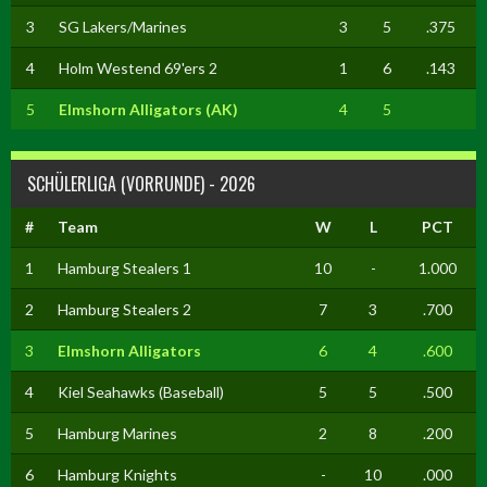
3
SG Lakers/Marines
3
5
.375
4
Holm Westend 69'ers 2
1
6
.143
5
Elmshorn Alligators (AK)
4
5
SCHÜLERLIGA (VORRUNDE) - 2026
#
Team
W
L
PCT
1
Hamburg Stealers 1
10
-
1.000
2
Hamburg Stealers 2
7
3
.700
3
Elmshorn Alligators
6
4
.600
4
Kiel Seahawks (Baseball)
5
5
.500
5
Hamburg Marines
2
8
.200
6
Hamburg Knights
-
10
.000