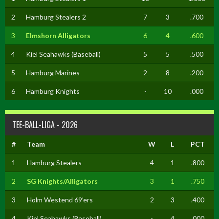
2
Hamburg Stealers 2
7
3
.700
3
Elmshorn Alligators
6
4
.600
4
Kiel Seahawks (Baseball)
5
5
.500
5
Hamburg Marines
2
8
.200
6
Hamburg Knights
-
10
.000
TEE-BALL-LIGA - 2026
#
Team
W
L
PCT
1
Hamburg Stealers
4
1
.800
2
SG Knights/Alligators
3
1
.750
3
Holm Westend 69'ers
2
3
.400
4
Kiel Seahawks (Baseball)
-
4
.000