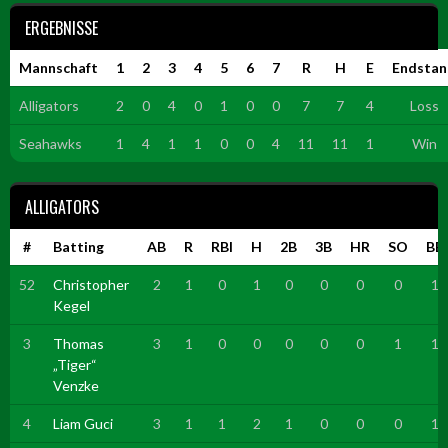
ERGEBNISSE
Mannschaft
1
2
3
4
5
6
7
R
H
E
Endstan
Alligators
2
0
4
0
1
0
0
7
7
4
Loss
Seahawks
1
4
1
1
0
0
4
11
11
1
Win
ALLIGATORS
#
Batting
AB
R
RBI
H
2B
3B
HR
SO
BB
52
Christopher
2
1
0
1
0
0
0
0
1
Kegel
3
Thomas
3
1
0
0
0
0
0
1
1
„Tiger“
Venzke
4
Liam Guci
3
1
1
2
1
0
0
0
1