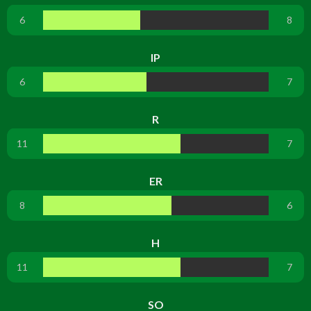
6
8
IP
6
7
R
11
7
ER
8
6
H
11
7
SO