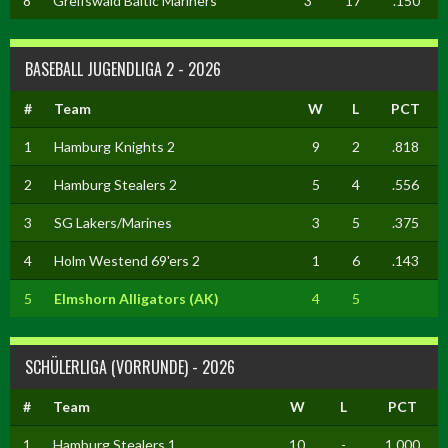
8
Greifswald Baltic Mariners
3
17
.150
BASEBALL JUGENDLIGA 2 - 2026
#
Team
W
L
PCT
1
Hamburg Knights 2
9
2
.818
2
Hamburg Stealers 2
5
4
.556
3
SG Lakers/Marines
3
5
.375
4
Holm Westend 69'ers 2
1
6
.143
5
Elmshorn Alligators (AK)
4
5
SCHÜLERLIGA (VORRUNDE) - 2026
#
Team
W
L
PCT
1
Hamburg Stealers 1
10
-
1.000