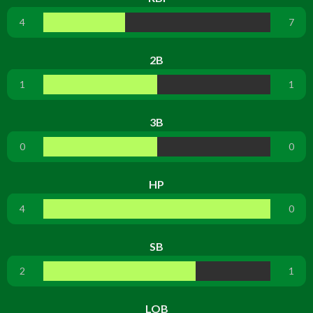
4
7
2B
1
1
3B
0
0
HP
4
0
SB
2
1
LOB