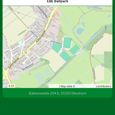
EBE Ballpark
Leaflet
| Map data ©
OpenStreetMap
contributors
Kaltenweide 234 b, 25335 Elmshorn