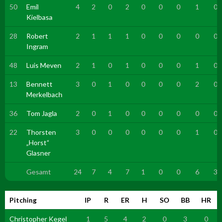
50
Emil
4
2
0
2
0
0
0
1
0
Kielbasa
28
Robert
2
1
1
1
0
0
0
0
0
Ingram
48
Luis Meven
2
1
0
1
0
0
0
1
0
13
Bennett
3
0
1
0
0
0
0
2
0
Merkelbach
36
Tom Jagla
2
0
1
0
0
0
0
0
0
22
Thorsten
3
0
0
0
0
0
0
1
0
„Horst“
Glasner
Gesamt
24
7
4
7
1
0
0
6
3
Pitching
IP
R
ER
H
SO
BB
HR
Christopher Kegel
1
5
4
2
0
3
0