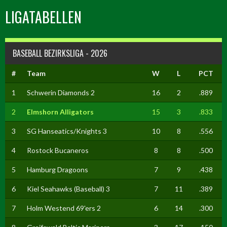
LIGATABELLEN
BASEBALL BEZIRKSLIGA - 2026
#
Team
W
L
PCT
1
Schwerin Diamonds 2
16
2
.889
2
Elmshorn Alligators
15
3
.833
3
SG Hanseatics/Knights 3
10
8
.556
4
Rostock Bucaneros
8
8
.500
5
Hamburg Dragoons
7
9
.438
6
Kiel Seahawks (Baseball) 3
7
11
.389
7
Holm Westend 69'ers 2
6
14
.300