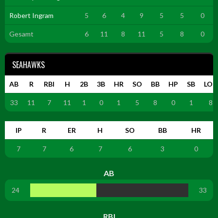
Robert Ingram
5
6
4
9
5
5
0
Gesamt
6
11
8
11
5
8
0
SEAHAWKS
AB
R
RBI
H
2B
3B
HR
SO
BB
HP
SB
LOB
33
11
7
11
1
0
1
5
8
0
1
8
IP
R
ER
H
SO
BB
HR
7
7
6
7
6
3
0
AB
24
33
RBI