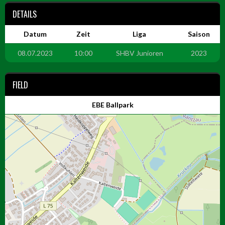
DETAILS
Datum
Zeit
Liga
Saison
08.07.2023
10:00
SHBV Junioren
2023
FIELD
EBE Ballpark