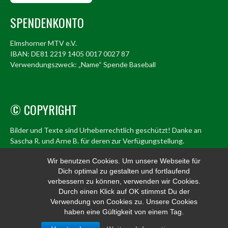
SPENDENKONTO
Elmshorner MTV e.V.
IBAN: DE81 2219 1405 0017 0027 87
Verwendungszweck: „Name“ Spende Baseball
© COPYRIGHT
Bilder und Texte sind Urheberrechtlich geschützt! Danke an
Sascha R. und Arne B. für deren zur Verfügungstellung.
© Elmshorn Alligators 1998 – 2026
Wir benutzen Cookies. Um unsere Webseite für
Dich optimal zu gestalten und fortlaufend
info@alligators.de
verbessern zu können, verwenden wir Cookies.
Durch einen Klick auf OK stimmst Du der
Verwendung von Cookies zu. Unsere Cookies
haben eine Gültigkeit von einem Tag.
© 2026 ELMSHORN ALLIGATORS