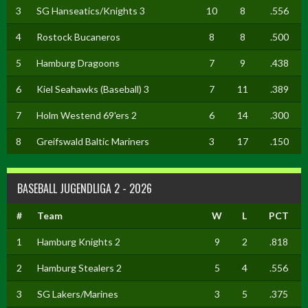
3
SG Hanseatics/Knights 3
10
8
.556
4
Rostock Bucaneros
8
8
.500
5
Hamburg Dragoons
7
9
.438
6
Kiel Seahawks (Baseball) 3
7
11
.389
7
Holm Westend 69'ers 2
6
14
.300
8
Greifswald Baltic Mariners
3
17
.150
BASEBALL JUGENDLIGA 2 - 2026
#
Team
W
L
PCT
1
Hamburg Knights 2
9
2
.818
2
Hamburg Stealers 2
5
4
.556
3
SG Lakers/Marines
3
5
.375