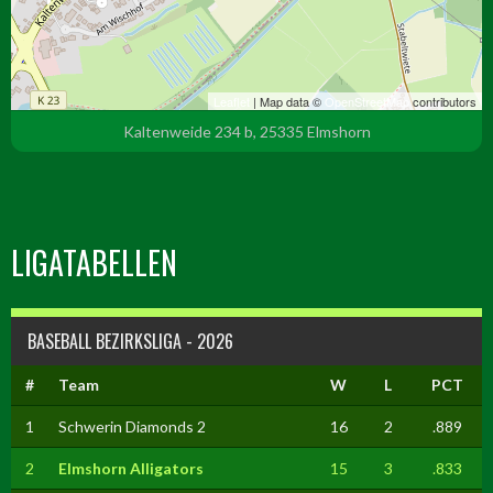
Leaflet
| Map data ©
OpenStreetMap
contributors
Kaltenweide 234 b, 25335 Elmshorn
LIGATABELLEN
BASEBALL BEZIRKSLIGA - 2026
#
Team
W
L
PCT
1
Schwerin Diamonds 2
16
2
.889
2
Elmshorn Alligators
15
3
.833