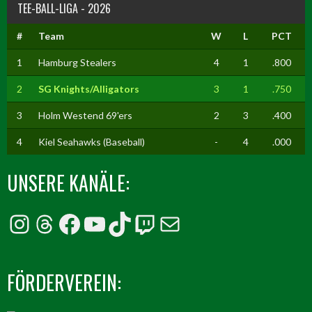
TEE-BALL-LIGA - 2026
#
Team
W
L
PCT
1
Hamburg Stealers
4
1
.800
2
SG Knights/Alligators
3
1
.750
3
Holm Westend 69'ers
2
3
.400
4
Kiel Seahawks (Baseball)
-
4
.000
UNSERE KANÄLE:
Instagram
Threads
Facebook
YouTube
TikTok
Twitch
E-Mail
FÖRDERVEREIN: