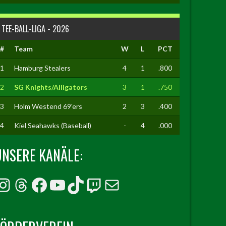
TEE-BALL-LIGA - 2026
#
Team
W
L
PCT
1
Hamburg Stealers
4
1
.800
2
SG Knights/Alligators
3
1
.750
3
Holm Westend 69'ers
2
3
.400
4
Kiel Seahawks (Baseball)
-
4
.000
UNSERE KANÄLE:
Instagram
Threads
Facebook
YouTube
TikTok
Twitch
E-Mail