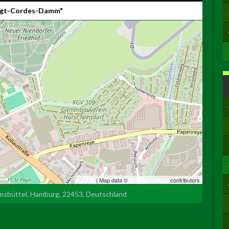
Vogt-Cordes-Damm"
Leaflet
| Map data ©
OpenStreetMap
contributors
msbüttel, Hamburg, 22453, Deutschland