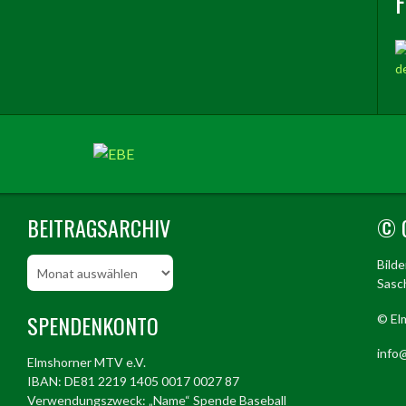
BEITRAGSARCHIV
© 
Beitragsarchiv
Bild
Sasch
SPENDENKONTO
© El
info@
Elmshorner MTV e.V.
IBAN: DE81 2219 1405 0017 0027 87
Verwendungszweck: „Name“ Spende Baseball