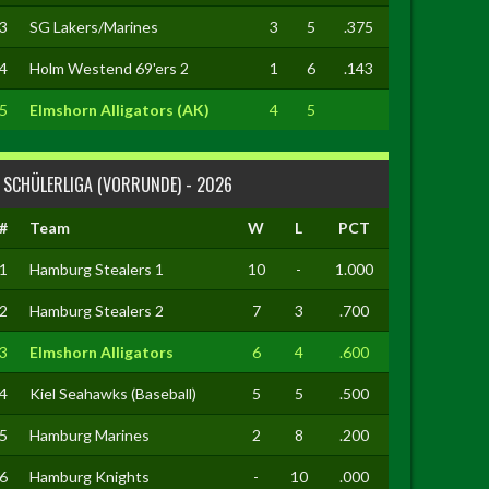
3
SG Lakers/Marines
3
5
.375
4
Holm Westend 69'ers 2
1
6
.143
5
Elmshorn Alligators (AK)
4
5
SCHÜLERLIGA (VORRUNDE) - 2026
#
Team
W
L
PCT
1
Hamburg Stealers 1
10
-
1.000
2
Hamburg Stealers 2
7
3
.700
3
Elmshorn Alligators
6
4
.600
4
Kiel Seahawks (Baseball)
5
5
.500
5
Hamburg Marines
2
8
.200
6
Hamburg Knights
-
10
.000