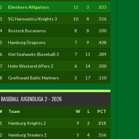
2
Elmshorn Alligators
15
3
.833
3
SG Hanseatics/Knights 3
10
8
.556
4
Rostock Bucaneros
8
8
.500
5
Hamburg Dragoons
7
9
.438
6
Kiel Seahawks (Baseball) 3
7
11
.389
7
Holm Westend 69'ers 2
6
14
.300
8
Greifswald Baltic Mariners
3
17
.150
BASEBALL JUGENDLIGA 2 - 2026
#
Team
W
L
PCT
1
Hamburg Knights 2
9
2
.818
2
Hamburg Stealers 2
5
4
.556