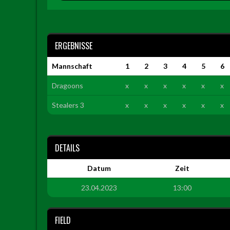
ERGEBNISSE
Mannschaft
1
2
3
4
5
6
Dragoons
x
x
x
x
x
x
Stealers 3
x
x
x
x
x
x
DETAILS
Datum
Zeit
23.04.2023
13:00
FIELD