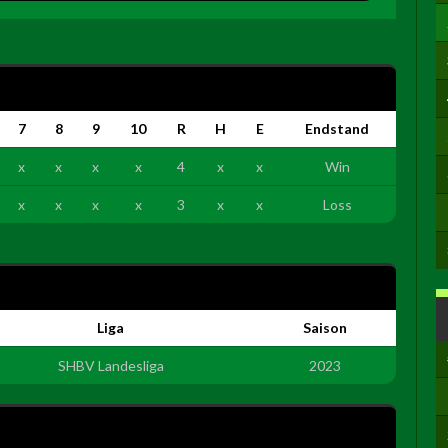
7
8
9
10
R
H
E
Endstand
x
x
x
x
4
x
x
Win
x
x
x
x
3
x
x
Loss
Liga
Saison
SHBV Landesliga
2023