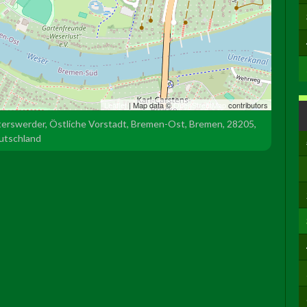
Leaflet
| Map data ©
OpenStreetMap
contributors
erswerder, Östliche Vorstadt, Bremen-Ost, Bremen, 28205,
utschland