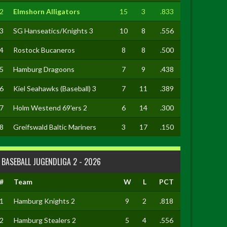
2
Elmshorn Alligators
15
3
.833
3
SG Hanseatics/Knights 3
10
8
.556
4
Rostock Bucaneros
8
8
.500
5
Hamburg Dragoons
7
9
.438
6
Kiel Seahawks (Baseball) 3
7
11
.389
7
Holm Westend 69'ers 2
6
14
.300
8
Greifswald Baltic Mariners
3
17
.150
BASEBALL JUGENDLIGA 2 - 2026
#
Team
W
L
PCT
1
Hamburg Knights 2
9
2
.818
2
Hamburg Stealers 2
5
4
.556