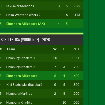
3
SG Lakers/Marines
3
5
.375
4
Holm Westend 69'ers 2
1
6
.143
5
Elmshorn Alligators (AK)
4
5
SCHÜLERLIGA (VORRUNDE) - 2026
#
Team
W
L
PCT
1
Hamburg Stealers 1
10
-
1.000
2
Hamburg Stealers 2
7
3
.700
3
Elmshorn Alligators
6
4
.600
4
Kiel Seahawks (Baseball)
5
5
.500
5
Hamburg Marines
2
8
.200
6
Hamburg Knights
-
10
.000