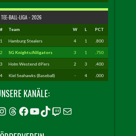
TEE-BALL-LIGA - 2026
#
Team
W
L
PCT
1
Hamburg Stealers
4
1
.800
2
SG Knights/Alligators
3
1
.750
3
Holm Westend 69'ers
2
3
.400
4
Kiel Seahawks (Baseball)
-
4
.000
UNSERE KANÄLE:
Instagram
Threads
Facebook
YouTube
TikTok
Twitch
E-Mail