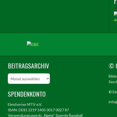
BEITRAGSARCHIV
© 
Beitragsarchiv
Bild
Sasch
SPENDENKONTO
© El
info@
Elmshorner MTV e.V.
IBAN: DE81 2219 1405 0017 0027 87
Verwendungszweck: „Name“ Spende Baseball