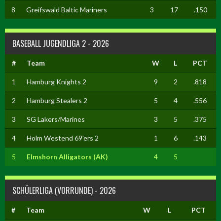
8
Greifswald Baltic Mariners
3
17
.150
BASEBALL JUGENDLIGA 2 - 2026
#
Team
W
L
PCT
1
Hamburg Knights 2
9
2
.818
2
Hamburg Stealers 2
5
4
.556
3
SG Lakers/Marines
3
5
.375
4
Holm Westend 69'ers 2
1
6
.143
5
Elmshorn Alligators (AK)
4
5
SCHÜLERLIGA (VORRUNDE) - 2026
#
Team
W
L
PCT