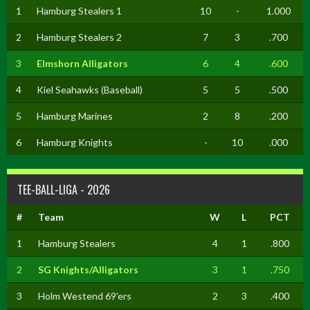
1
Hamburg Stealers 1
10
-
1.000
2
Hamburg Stealers 2
7
3
.700
3
Elmshorn Alligators
6
4
.600
4
Kiel Seahawks (Baseball)
5
5
.500
5
Hamburg Marines
2
8
.200
6
Hamburg Knights
-
10
.000
TEE-BALL-LIGA - 2026
#
Team
W
L
PCT
1
Hamburg Stealers
4
1
.800
2
SG Knights/Alligators
3
1
.750
3
Holm Westend 69'ers
2
3
.400