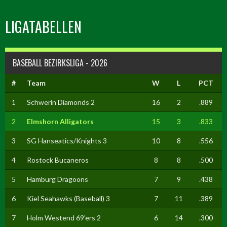
LIGATABELLEN
BASEBALL BEZIRKSLIGA - 2026
#
Team
W
L
PCT
1
Schwerin Diamonds 2
16
2
.889
2
Elmshorn Alligators
15
3
.833
3
SG Hanseatics/Knights 3
10
8
.556
4
Rostock Bucaneros
8
8
.500
5
Hamburg Dragoons
7
9
.438
6
Kiel Seahawks (Baseball) 3
7
11
.389
7
Holm Westend 69'ers 2
6
14
.300