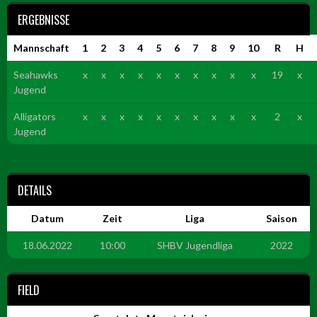
ERGEBNISSE
Mannschaft
1
2
3
4
5
6
7
8
9
10
R
H
Seahawks
x
x
x
x
x
x
x
x
x
x
19
x
Jugend
Alligators
x
x
x
x
x
x
x
x
x
x
2
x
Jugend
DETAILS
Datum
Zeit
Liga
Saison
18.06.2022
10:00
SHBV Jugendliga
2022
FIELD