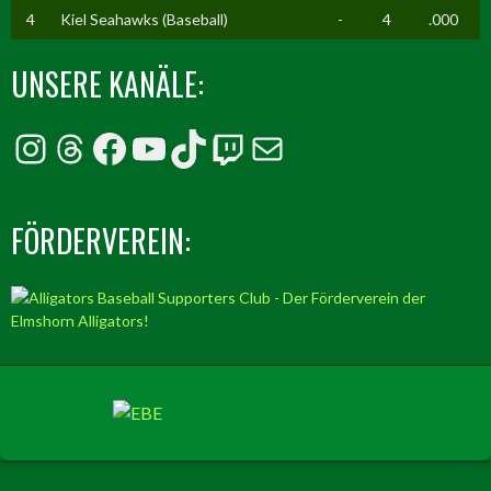
4
Kiel Seahawks (Baseball)
-
4
.000
UNSERE KANÄLE:
Instagram
Threads
Facebook
YouTube
TikTok
Twitch
E-Mail
FÖRDERVEREIN: