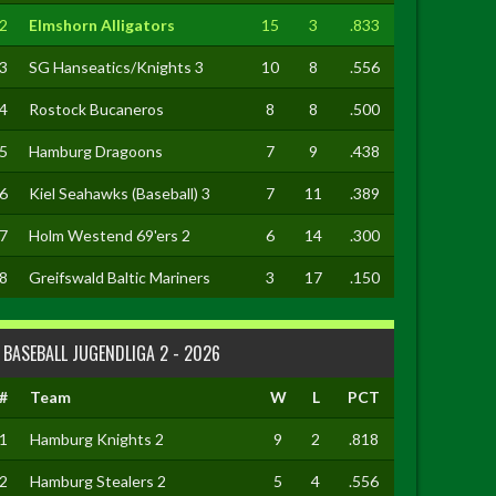
2
Elmshorn Alligators
15
3
.833
3
SG Hanseatics/Knights 3
10
8
.556
4
Rostock Bucaneros
8
8
.500
5
Hamburg Dragoons
7
9
.438
6
Kiel Seahawks (Baseball) 3
7
11
.389
7
Holm Westend 69'ers 2
6
14
.300
8
Greifswald Baltic Mariners
3
17
.150
BASEBALL JUGENDLIGA 2 - 2026
#
Team
W
L
PCT
1
Hamburg Knights 2
9
2
.818
2
Hamburg Stealers 2
5
4
.556