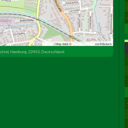
Leaflet
| Map data ©
OpenStreetMap
contributors
büttel, Hamburg, 22453, Deutschland