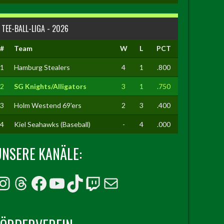
TEE-BALL-LIGA - 2026
#
Team
W
L
PCT
1
Hamburg Stealers
4
1
.800
2
SG Knights/Alligators
3
1
.750
3
Holm Westend 69'ers
2
3
.400
4
Kiel Seahawks (Baseball)
-
4
.000
UNSERE KANÄLE:
Instagram
Threads
Facebook
YouTube
TikTok
Twitch
E-Mail