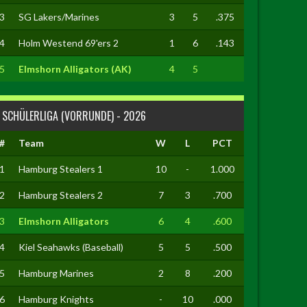
3
SG Lakers/Marines
3
5
.375
4
Holm Westend 69'ers 2
1
6
.143
5
Elmshorn Alligators (AK)
4
5
SCHÜLERLIGA (VORRUNDE) - 2026
#
Team
W
L
PCT
1
Hamburg Stealers 1
10
-
1.000
2
Hamburg Stealers 2
7
3
.700
3
Elmshorn Alligators
6
4
.600
4
Kiel Seahawks (Baseball)
5
5
.500
5
Hamburg Marines
2
8
.200
6
Hamburg Knights
-
10
.000