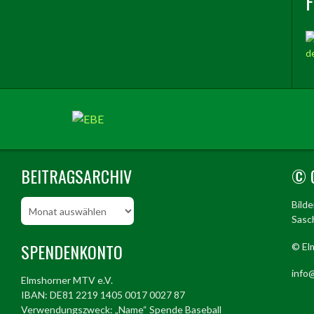
BEITRAGSARCHIV
© 
Beitragsarchiv
Bild
Sasch
SPENDENKONTO
© El
info@
Elmshorner MTV e.V.
IBAN: DE81 2219 1405 0017 0027 87
Verwendungszweck: „Name“ Spende Baseball