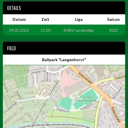
DETAILS
Datum
Zeit
Liga
Saison
29.05.2022
15:30
SHBV Landesliga
2022
FIELD
Ballpark "Langenhorst"