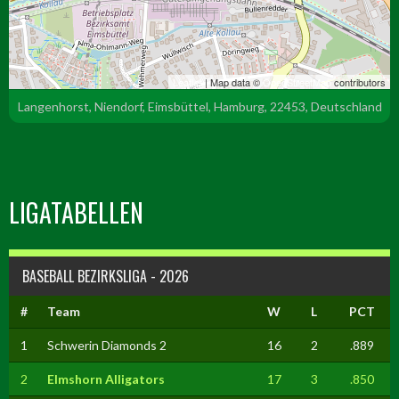
Leaflet
| Map data ©
OpenStreetMap
contributors
Langenhorst, Niendorf, Eimsbüttel, Hamburg, 22453, Deutschland
LIGATABELLEN
BASEBALL BEZIRKSLIGA - 2026
#
Team
W
L
PCT
1
Schwerin Diamonds 2
16
2
.889
2
Elmshorn Alligators
17
3
.850