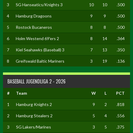
3
SG Hanseatics/Knights 3
10
10
.500
4
Hamburg Dragoons
9
9
.500
5
Rostock Bucaneros
8
8
.500
6
Holm Westend 69'ers 2
8
14
.364
7
Kiel Seahawks (Baseball) 3
7
13
.350
8
Greifswald Baltic Mariners
3
19
.136
BASEBALL JUGENDLIGA 2 - 2026
#
Team
W
L
PCT
1
Hamburg Knights 2
9
2
.818
2
Hamburg Stealers 2
5
4
.556
3
SG Lakers/Marines
3
5
.375