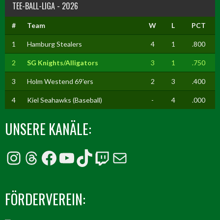
TEE-BALL-LIGA - 2026
#
Team
W
L
PCT
1
Hamburg Stealers
4
1
.800
2
SG Knights/Alligators
3
1
.750
3
Holm Westend 69'ers
2
3
.400
4
Kiel Seahawks (Baseball)
-
4
.000
UNSERE KANÄLE:
Instagram
Threads
Facebook
YouTube
TikTok
Twitch
E-Mail
FÖRDERVEREIN: