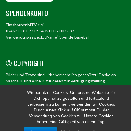
SPENDENKONTO
Elmshorner MTV e.V.
IBAN: DE81 2219 1405 0017 0027 87
Verwendungszweck: „Name“ Spende Baseball
© COPYRIGHT
Bilder und Texte sind Urheberrechtlich geschützt! Danke an
Sascha R. und Arne B. für deren zur Verfügungstellung.
© Elmshorn Alligators 1998 – 2026
Wir benutzen Cookies. Um unsere Webseite für
Dich optimal zu gestalten und fortlaufend
info@alligators.de
verbessern zu können, verwenden wir Cookies.
Durch einen Klick auf OK stimmst Du der
Verwendung von Cookies zu. Unsere Cookies
haben eine Gültigkeit von einem Tag.
© 2026 ELMSHORN ALLIGATORS