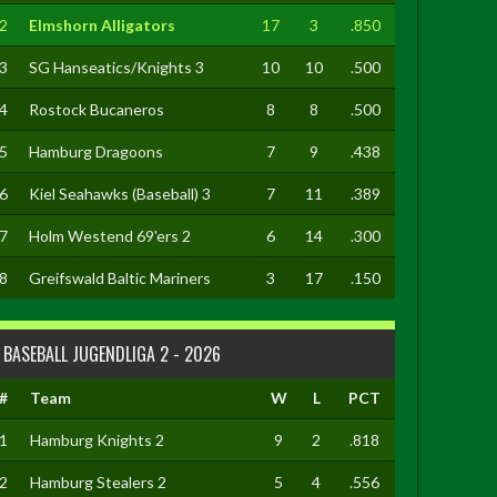
2
Elmshorn Alligators
17
3
.850
3
SG Hanseatics/Knights 3
10
10
.500
4
Rostock Bucaneros
8
8
.500
5
Hamburg Dragoons
7
9
.438
6
Kiel Seahawks (Baseball) 3
7
11
.389
7
Holm Westend 69'ers 2
6
14
.300
8
Greifswald Baltic Mariners
3
17
.150
BASEBALL JUGENDLIGA 2 - 2026
#
Team
W
L
PCT
1
Hamburg Knights 2
9
2
.818
2
Hamburg Stealers 2
5
4
.556