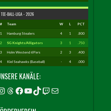
TEE-BALL-LIGA - 2026
#
Team
W
L
PCT
1
Hamburg Stealers
4
1
.800
2
SG Knights/Alligators
3
1
.750
3
Holm Westend 69'ers
2
3
.400
4
Kiel Seahawks (Baseball)
-
4
.000
UNSERE KANÄLE:
Instagram
Threads
Facebook
YouTube
TikTok
Twitch
E-Mail