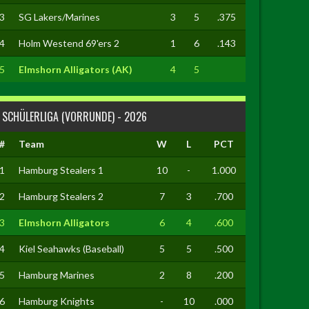
3
SG Lakers/Marines
3
5
.375
4
Holm Westend 69'ers 2
1
6
.143
5
Elmshorn Alligators (AK)
4
5
SCHÜLERLIGA (VORRUNDE) - 2026
#
Team
W
L
PCT
1
Hamburg Stealers 1
10
-
1.000
2
Hamburg Stealers 2
7
3
.700
3
Elmshorn Alligators
6
4
.600
4
Kiel Seahawks (Baseball)
5
5
.500
5
Hamburg Marines
2
8
.200
6
Hamburg Knights
-
10
.000