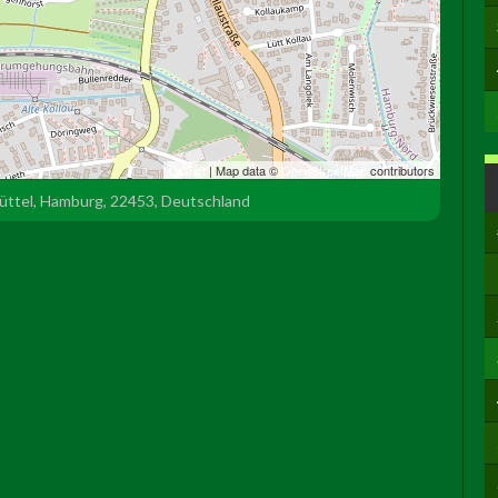
Leaflet
| Map data ©
OpenStreetMap
contributors
büttel, Hamburg, 22453, Deutschland