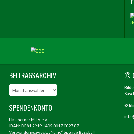
BEITRAGSARCHIV
© 
Beitragsarchiv
Bild
Sasch
SPENDENKONTO
© El
info@
Elmshorner MTV e.V.
IBAN: DE81 2219 1405 0017 0027 87
Verwendungszweck: „Name“ Spende Baseball