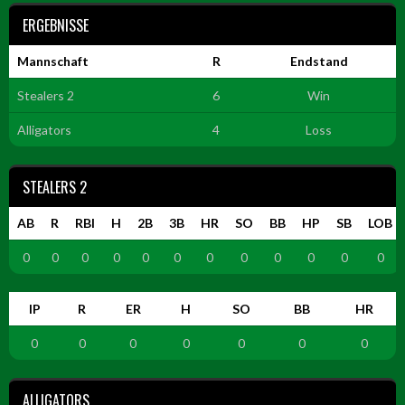
ERGEBNISSE
Mannschaft
R
Endstand
Stealers 2
6
Win
Alligators
4
Loss
STEALERS 2
AB
R
RBI
H
2B
3B
HR
SO
BB
HP
SB
LOB
0
0
0
0
0
0
0
0
0
0
0
0
IP
R
ER
H
SO
BB
HR
0
0
0
0
0
0
0
ALLIGATORS