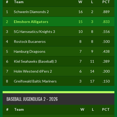
#
Team
W
L
PCT
1
Schwerin Diamonds 2
16
2
.889
2
Elmshorn Alligators
15
3
.833
3
SG Hanseatics/Knights 3
10
8
.556
4
Rostock Bucaneros
8
8
.500
5
Hamburg Dragoons
7
9
.438
6
Kiel Seahawks (Baseball) 3
7
11
.389
7
Holm Westend 69'ers 2
6
14
.300
8
Greifswald Baltic Mariners
3
17
.150
BASEBALL JUGENDLIGA 2 - 2026
#
Team
W
L
PCT