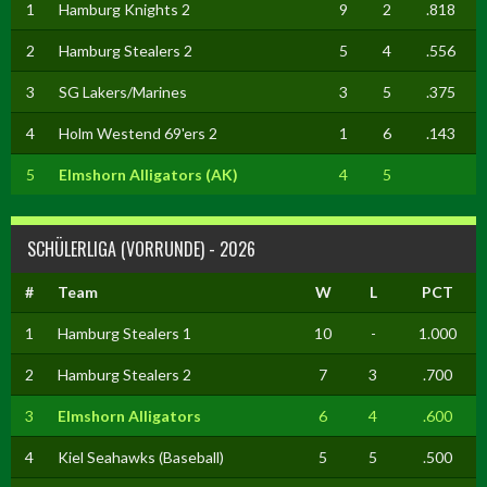
1
Hamburg Knights 2
9
2
.818
2
Hamburg Stealers 2
5
4
.556
3
SG Lakers/Marines
3
5
.375
4
Holm Westend 69'ers 2
1
6
.143
5
Elmshorn Alligators (AK)
4
5
SCHÜLERLIGA (VORRUNDE) - 2026
#
Team
W
L
PCT
1
Hamburg Stealers 1
10
-
1.000
2
Hamburg Stealers 2
7
3
.700
3
Elmshorn Alligators
6
4
.600
4
Kiel Seahawks (Baseball)
5
5
.500