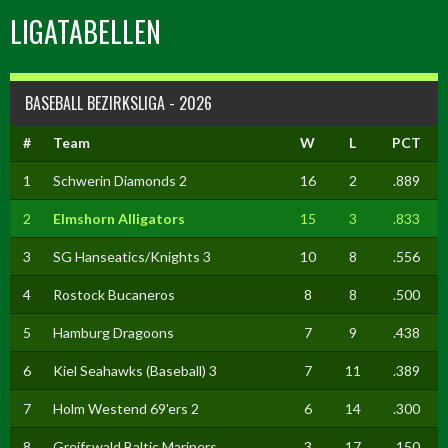
LIGATABELLEN
BASEBALL BEZIRKSLIGA - 2026
#
Team
W
L
PCT
1
Schwerin Diamonds 2
16
2
.889
2
Elmshorn Alligators
15
3
.833
3
SG Hanseatics/Knights 3
10
8
.556
4
Rostock Bucaneros
8
8
.500
5
Hamburg Dragoons
7
9
.438
6
Kiel Seahawks (Baseball) 3
7
11
.389
7
Holm Westend 69'ers 2
6
14
.300
8
Greifswald Baltic Mariners
3
17
.150