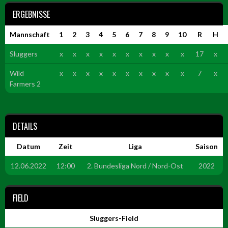
ERGEBNISSE
Mannschaft
1
2
3
4
5
6
7
8
9
10
R
H
Sluggers
x
x
x
x
x
x
x
x
x
x
17
x
Wild
x
x
x
x
x
x
x
x
x
x
7
x
Farmers 2
DETAILS
Datum
Zeit
Liga
Saison
12.06.2022
12:00
2. Bundesliga Nord / Nord-Ost
2022
FIELD
Sluggers-Field