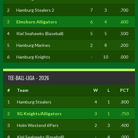
2
Hamburg Stealers 2
7
3
.700
3
Elmshorn Alligators
6
4
.600
4
Kiel Seahawks (Baseball)
5
5
.500
5
Hamburg Marines
2
8
.200
6
Hamburg Knights
-
10
.000
TEE-BALL-LIGA - 2026
#
Team
W
L
PCT
1
Hamburg Stealers
4
1
.800
2
SG Knights/Alligators
3
1
.750
3
Holm Westend 69'ers
2
3
.400
4
Kiel Seahawks (Baseball)
-
4
.000