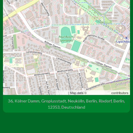
Leaflet
| Map data ©
OpenStreetMap
contributors
36, Kölner Damm, Gropiusstadt, Neukölln, Berlin, Rixdorf, Berlin,
12353, Deutschland